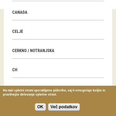
Virtualni sprehodi
CANADA
Razstavni projekti
Napovednik
CELJE
Arhiv razstav
CERKNO / NOTRANJSKA
dogodki
Koledar dogodkov
CH
Prireditve
Predavanja
CN
Na naši spletni strani uporabljamo piškotke, saj ti omogočajo boljše in
pravilnejše delovanje spletne strani.
Delavnice
Vodeni ogledi
OK
Več podatkov
CZ