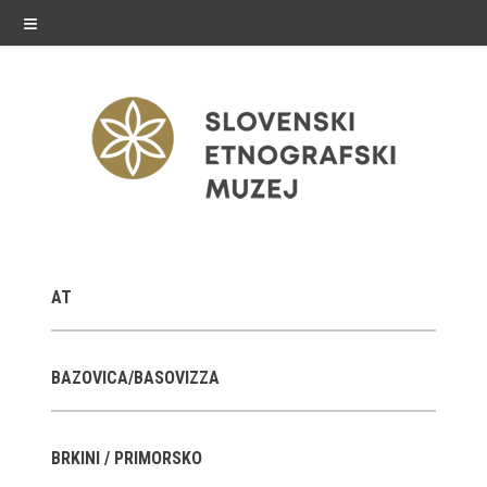
≡
razstave
AT
Stalne razstave
Občasne razstave
BAZOVICA/BASOVIZZA
Gostovanja
BRKINI / PRIMORSKO
E-razstave