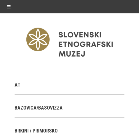
≡
razstave
AT
Stalne razstave
Občasne razstave
BAZOVICA/BASOVIZZA
Gostovanja
BRKINI / PRIMORSKO
E-razstave