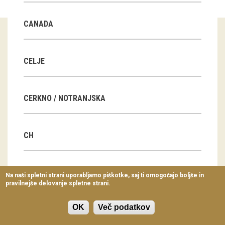
Virtualni sprehodi
CANADA
Razstavni projekti
Napovednik
CELJE
Arhiv razstav
CERKNO / NOTRANJSKA
dogodki
Koledar dogodkov
CH
Prireditve
Predavanja
CN
Na naši spletni strani uporabljamo piškotke, saj ti omogočajo boljše in
pravilnejše delovanje spletne strani.
Delavnice
Vodeni ogledi
OK
Več podatkov
CZ