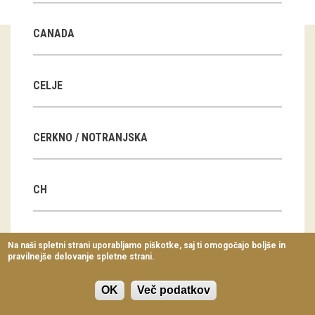
Virtualni sprehodi
CANADA
Razstavni projekti
Napovednik
CELJE
Arhiv razstav
CERKNO / NOTRANJSKA
dogodki
Koledar dogodkov
CH
Prireditve
Predavanja
CN
Na naši spletni strani uporabljamo piškotke, saj ti omogočajo boljše in
pravilnejše delovanje spletne strani.
Delavnice
Vodeni ogledi
OK
Več podatkov
CZ