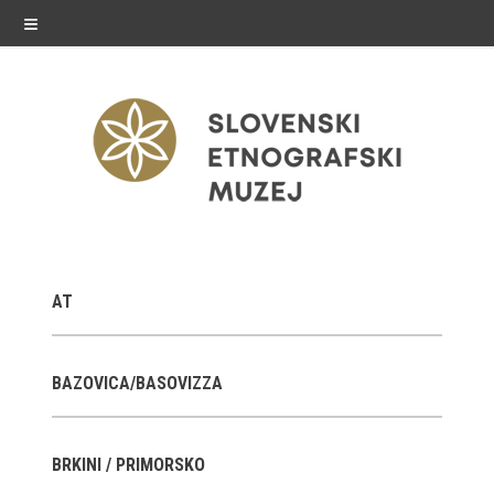
≡
razstave
AT
Stalne razstave
Občasne razstave
BAZOVICA/BASOVIZZA
Gostovanja
BRKINI / PRIMORSKO
E-razstave