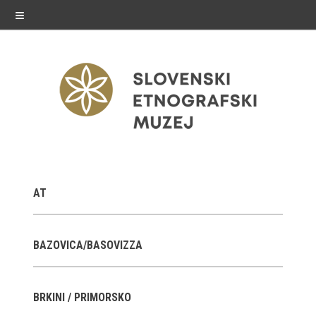
≡
razstave
AT
Stalne razstave
Občasne razstave
BAZOVICA/BASOVIZZA
Gostovanja
BRKINI / PRIMORSKO
E-razstave