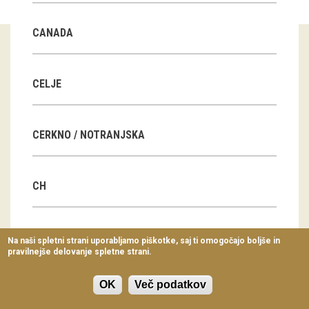
Virtualni sprehodi
CANADA
Razstavni projekti
Napovednik
CELJE
Arhiv razstav
CERKNO / NOTRANJSKA
dogodki
Koledar dogodkov
CH
Prireditve
Predavanja
CN
Na naši spletni strani uporabljamo piškotke, saj ti omogočajo boljše in
pravilnejše delovanje spletne strani.
Delavnice
Vodeni ogledi
OK
Več podatkov
CZ