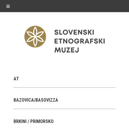
≡
razstave
AT
Stalne razstave
Občasne razstave
BAZOVICA/BASOVIZZA
Gostovanja
BRKINI / PRIMORSKO
E-razstave