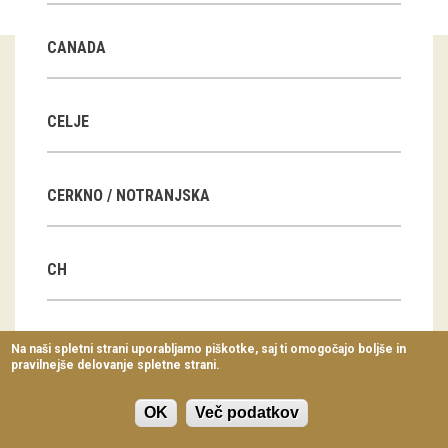
Virtualni sprehodi
CANADA
Razstavni projekti
Napovednik
CELJE
Arhiv razstav
CERKNO / NOTRANJSKA
dogodki
Koledar dogodkov
CH
Prireditve
Predavanja
CN
Na naši spletni strani uporabljamo piškotke, saj ti omogočajo boljše in
pravilnejše delovanje spletne strani.
Delavnice
Vodeni ogledi
OK
Več podatkov
CZ