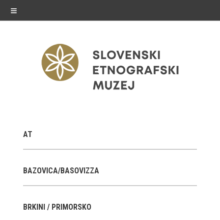
≡
razstave
AT
Stalne razstave
Občasne razstave
BAZOVICA/BASOVIZZA
Gostovanja
BRKINI / PRIMORSKO
E-razstave