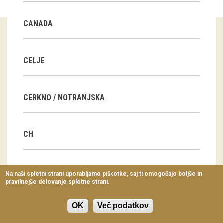
Virtualni sprehodi
CANADA
Razstavni projekti
Napovednik
CELJE
Arhiv razstav
CERKNO / NOTRANJSKA
dogodki
Koledar dogodkov
CH
Prireditve
Predavanja
CN
Na naši spletni strani uporabljamo piškotke, saj ti omogočajo boljše in
pravilnejše delovanje spletne strani.
Delavnice
Vodeni ogledi
OK
Več podatkov
CZ