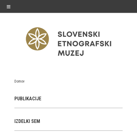
≡
razstave
Domov
Stalne razstave
PUBLIKACIJE
Občasne razstave
Gostovanja
IZDELKI SEM
E-razstave