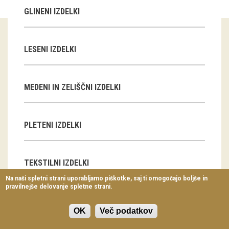
Virtualni sprehodi
GLINENI IZDELKI
Razstavni projekti
LESENI IZDELKI
Napovednik
Arhiv razstav
MEDENI IN ZELIŠČNI IZDELKI
dogodki
Koledar dogodkov
PLETENI IZDELKI
Prireditve
TEKSTILNI IZDELKI
Predavanja
Na naši spletni strani uporabljamo piškotke, saj ti omogočajo boljše in
pravilnejše delovanje spletne strani.
Delavnice
GLASBILA
Vodeni ogledi
OK
Več podatkov