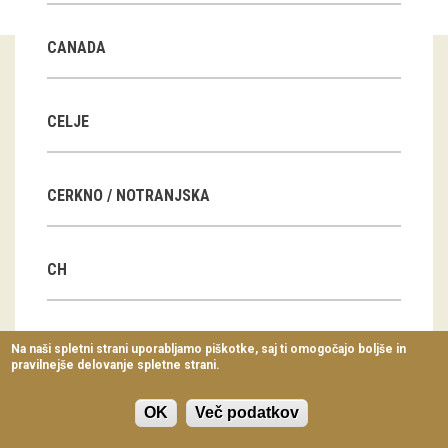
Virtualni sprehodi
CANADA
Razstavni projekti
Napovednik
CELJE
Arhiv razstav
CERKNO / NOTRANJSKA
dogodki
Koledar dogodkov
CH
Prireditve
Predavanja
CN
Na naši spletni strani uporabljamo piškotke, saj ti omogočajo boljše in
pravilnejše delovanje spletne strani.
Delavnice
Vodeni ogledi
OK
Več podatkov
CZ