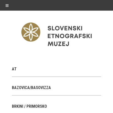
≡
razstave
AT
Stalne razstave
Občasne razstave
BAZOVICA/BASOVIZZA
Gostovanja
BRKINI / PRIMORSKO
E-razstave