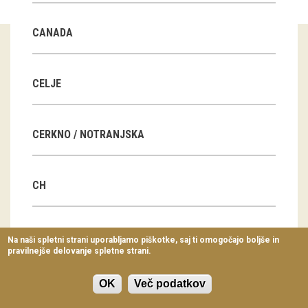
Virtualni sprehodi
CANADA
Razstavni projekti
Napovednik
CELJE
Arhiv razstav
CERKNO / NOTRANJSKA
dogodki
Koledar dogodkov
CH
Prireditve
Predavanja
CN
Na naši spletni strani uporabljamo piškotke, saj ti omogočajo boljše in
pravilnejše delovanje spletne strani.
Delavnice
Vodeni ogledi
OK
Več podatkov
CZ