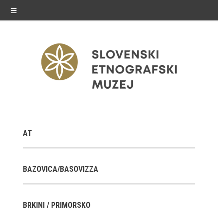
≡
razstave
AT
Stalne razstave
Občasne razstave
BAZOVICA/BASOVIZZA
Gostovanja
BRKINI / PRIMORSKO
E-razstave