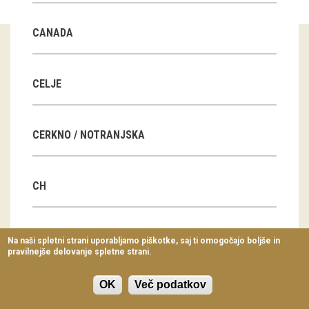
Virtualni sprehodi
CANADA
Razstavni projekti
Napovednik
CELJE
Arhiv razstav
CERKNO / NOTRANJSKA
dogodki
Koledar dogodkov
CH
Prireditve
Predavanja
CN
Na naši spletni strani uporabljamo piškotke, saj ti omogočajo boljše in
pravilnejše delovanje spletne strani.
Delavnice
Vodeni ogledi
OK
Več podatkov
CZ