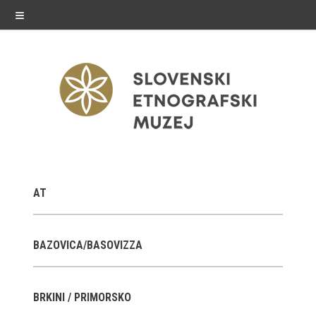
≡
razstave
AT
Stalne razstave
Občasne razstave
BAZOVICA/BASOVIZZA
Gostovanja
BRKINI / PRIMORSKO
E-razstave