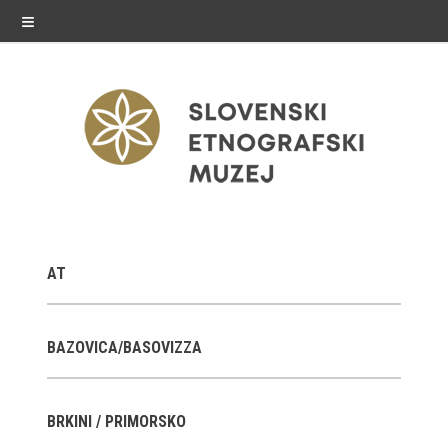
≡
razstave
AT
Stalne razstave
Občasne razstave
BAZOVICA/BASOVIZZA
Gostovanja
BRKINI / PRIMORSKO
E-razstave