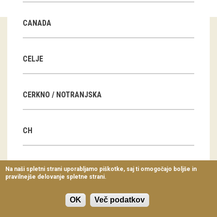
Virtualni sprehodi
CANADA
Razstavni projekti
Napovednik
CELJE
Arhiv razstav
CERKNO / NOTRANJSKA
dogodki
Koledar dogodkov
CH
Prireditve
Predavanja
CN
Na naši spletni strani uporabljamo piškotke, saj ti omogočajo boljše in
pravilnejše delovanje spletne strani.
Delavnice
Vodeni ogledi
OK
Več podatkov
CZ