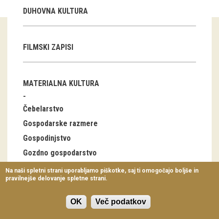
Virtualni sprehodi
DUHOVNA KULTURA
Razstavni projekti
FILMSKI ZAPISI
Napovednik
Arhiv razstav
MATERIALNA KULTURA
dogodki
Čebelarstvo
Koledar dogodkov
Gospodarske razmere
Gospodinjstvo
Prireditve
Gozdno gospodarstvo
Predavanja
Industrija
Na naši spletni strani uporabljamo piškotke, saj ti omogočajo boljše in
pravilnejše delovanje spletne strani.
Delavnice
Lov, ribolov
Nabiralništvo
Vodeni ogledi
OK
Več podatkov
Notranja oprema stanovanjskih stavb, bivalna