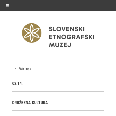
≡
razstave
Živinoreja
Stalne razstave
02.14.
Občasne razstave
Gostovanja
DRUŽBENA KULTURA
E-razstave