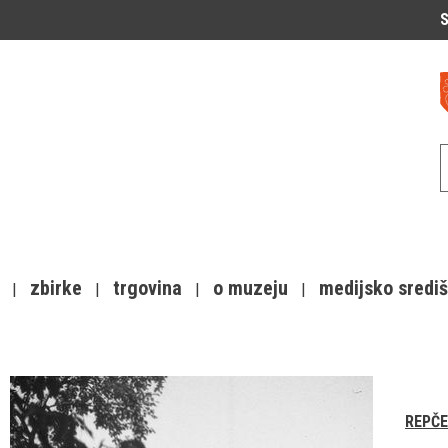
S
zbirke
trgovina
o muzeju
medijsko sredi
REPČE