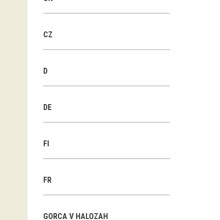
CZ
D
DE
FI
FR
GORCA V HALOZAH