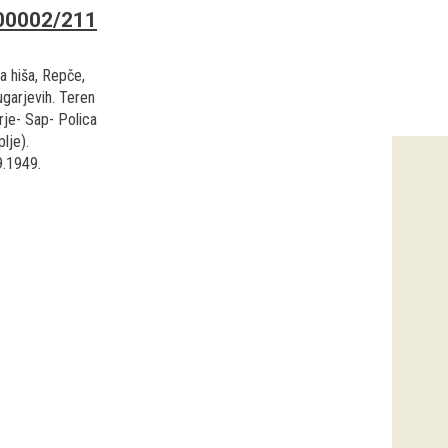
00002/211
 hiša, Repče,
ugarjevih. Teren
rje- Sap- Polica
lje).
9.1949.