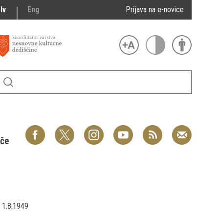
lv
Eng
Prijava na e-novice
šče
1.8.1949