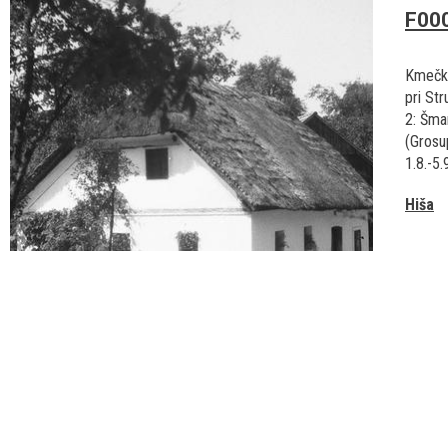
F00
Kmečka
pri Str
2: Šma
(Grosup
1.8.-5.
Hiša