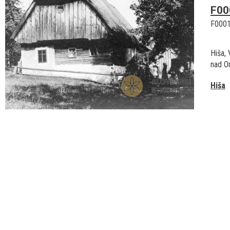
F00
F000
Hiša, 
nad O
Hiša