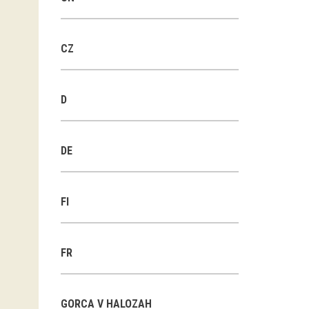
CZ
D
DE
FI
FR
GORCA V HALOZAH