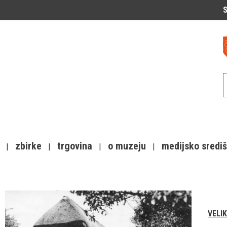
S
zbirke
trgovina
o muzeju
medijsko sredi
VELI