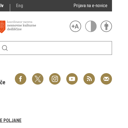
lv
Eng
Prijava na e-novice
šče
KE POLJANE