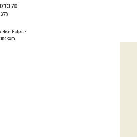
01378
1378
Velike Poljane
rtnekom.