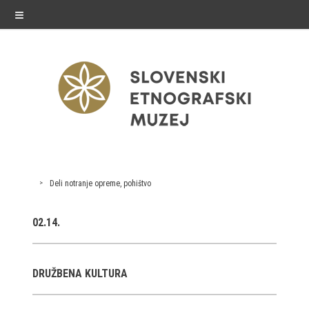
≡
razstave
Deli notranje opreme, pohištvo
Stalne razstave
02.14.
Občasne razstave
Gostovanja
DRUŽBENA KULTURA
E-razstave