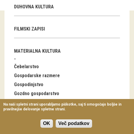
Virtualni sprehodi
DUHOVNA KULTURA
Razstavni projekti
FILMSKI ZAPISI
Napovednik
Arhiv razstav
MATERIALNA KULTURA
dogodki
Čebelarstvo
Koledar dogodkov
Gospodarske razmere
Gospodinjstvo
Prireditve
Gozdno gospodarstvo
Predavanja
Industrija
Na naši spletni strani uporabljamo piškotke, saj ti omogočajo boljše in
pravilnejše delovanje spletne strani.
Delavnice
Lov, ribolov
Nabiralništvo
Vodeni ogledi
OK
Več podatkov
Notranja oprema stanovanjskih stavb, bivalna