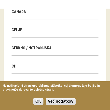
Virtualni sprehodi
CANADA
Razstavni projekti
Napovednik
CELJE
Arhiv razstav
CERKNO / NOTRANJSKA
dogodki
Koledar dogodkov
CH
Prireditve
Predavanja
CN
Na naši spletni strani uporabljamo piškotke, saj ti omogočajo boljše in
pravilnejše delovanje spletne strani.
Delavnice
Vodeni ogledi
OK
Več podatkov
CZ