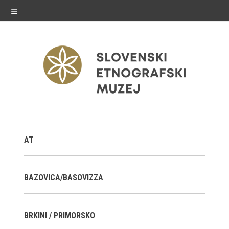
≡
razstave
AT
Stalne razstave
Občasne razstave
BAZOVICA/BASOVIZZA
Gostovanja
BRKINI / PRIMORSKO
E-razstave