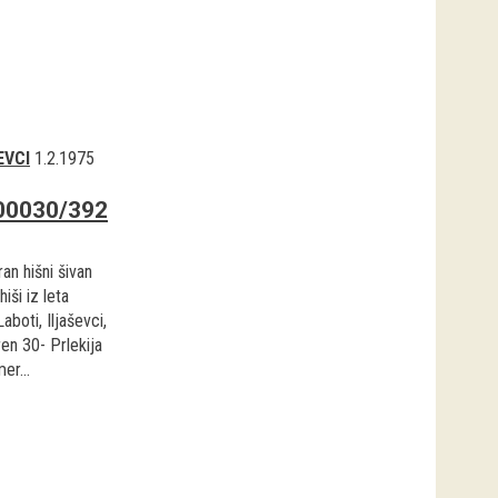
EVCI
1.2.1975
00030/392
an hišni šivan
hiši iz leta
aboti, Iljaševci,
en 30- Prlekija
er...