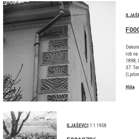
ILJAŠ
F00
Dekorir
rob na 
1898, L
37. Ter
(Ljutom
Hiša
ILJAŠEVCI
1.1.1958