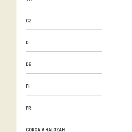
CZ
D
DE
FI
FR
GORCA V HALOZAH