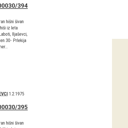
00030/394
an hišni šivan
hiši iz leta
aboti, Iljaševci,
en 30- Prlekija
er...
EVCI
1.2.1975
00030/395
an hišni šivan