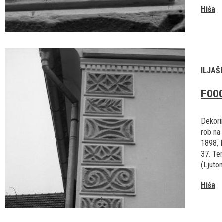
Hiša
ILJAŠ
F00
Dekorir
rob na 
1898, L
37. Ter
(Ljutom
Hiša