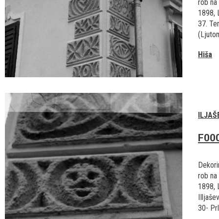
rob na 
1898, L
37. Ter
(Ljutom
Hiša
ILJAŠ
F00
Dekorir
rob na 
1898, 
IIljaše
30- Prle