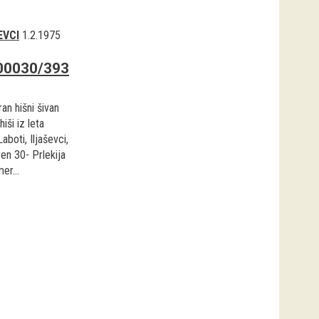
EVCI
1.2.1975
00030/393
an hišni šivan
hiši iz leta
aboti, Iljaševci,
en 30- Prlekija
er...