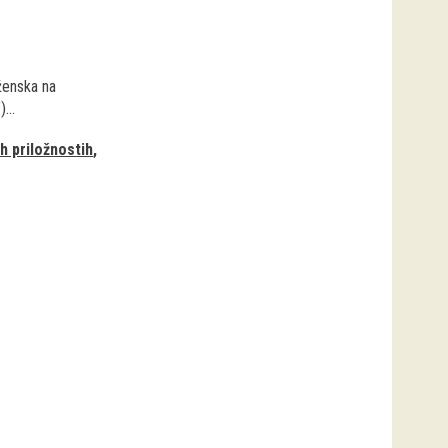
(ženska na
...
h priložnostih