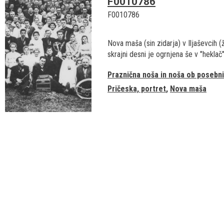
F0010786
F0010786
Nova maša (sin zidarja) v Iljaševcih 
skrajni desni je ogrnjena še v "heklač")
Praznična noša in noša ob posebni
Pričeska, portret
Nova maša