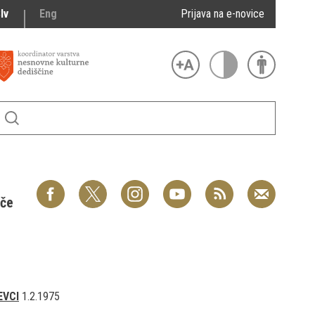
lv
Eng
Prijava na e-novice
šče
EVCI
1.2.1975