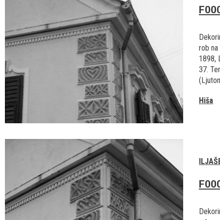
F00
Dekorir
rob na 
1898, L
37. Ter
(Ljutom
Hiša
ILJAŠ
F00
Dekorir