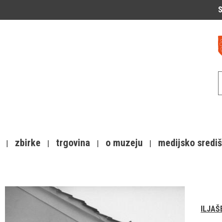
S
zbirke
trgovina
o muzeju
medijsko sredi
ILJAŠ