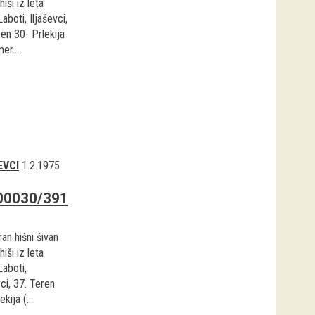
hiši iz leta
aboti, Iljaševci,
en 30- Prlekija
er...
EVCI
1.2.1975
00030/391
an hišni šivan
hiši iz leta
Laboti,
vci, 37. Teren
kija (...