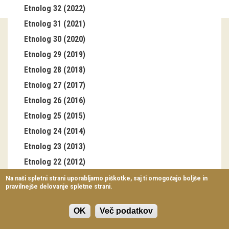
Etnolog 32 (2022)
Virtualni sprehodi
Etnolog 31 (2021)
Razstavni projekti
Etnolog 30 (2020)
Napovednik
Etnolog 29 (2019)
Etnolog 28 (2018)
Arhiv razstav
Etnolog 27 (2017)
Etnolog 26 (2016)
dogodki
Etnolog 25 (2015)
Koledar dogodkov
Etnolog 24 (2014)
Prireditve
Etnolog 23 (2013)
Etnolog 22 (2012)
Predavanja
Etnolog 21 (2011)
Na naši spletni strani uporabljamo piškotke, saj ti omogočajo boljše in
pravilnejše delovanje spletne strani.
Delavnice
Etnolog 20 (2010)
Etnolog 19 (2009)
Vodeni ogledi
OK
Več podatkov
Etnolog 18 (2008)