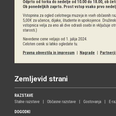
Odprto od torka do nedelje od 10.00 do 18.00, ob četr
Ob ponedeljkih zaprto. Prost vstop vsako prvo nedel
Vstopnina za ogled celotnega muzeja in vseh občasnih raz
5,00€ za učence, dijake, študente in upokojence. Družinsk
vstopnica velja za eno ali dve odrasli osebi in vključuje o
starosti.)
Navedene cene veljajo od 1. julija 2024.
Celoten cenik si lahko ogledate
tu
.
Pravna obvestila in impresum
|
Nagrade
|
Partnerj
Zemljevid strani
RAZSTAVE
Stalne razstave
Občasne razstave
Gostovanja
E-ra
DOGODKI