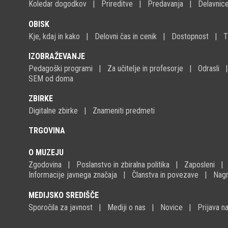
Koledar dogodkov
Prireditve
Predavanja
Delavnic
OBISK
Kje, kdaj in kako
Delovni čas in cenik
Dostopnost
T
IZOBRAŽEVANJE
Pedagoški programi
Za učitelje in profesorje
Odrasli
SEM od doma
ZBIRKE
Digitalne zbirke
Znameniti predmeti
TRGOVINA
O MUZEJU
Zgodovina
Poslanstvo in zbiralna politika
Zaposleni
Informacije javnega značaja
Članstva in povezave
Nagr
MEDIJSKO SREDIŠČE
Sporočila za javnost
Mediji o nas
Novice
Prijava 