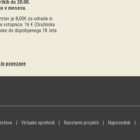
tkih do 20.00.
jo v mesecu.
stav je 8,00€ za odrasle in
a vstopnica: 16 € (Družinska
troke do dopolnjenega 18. leta
i in povezave
zstave
Virtualni sprehodi
Razstavni projekti
Napovednik