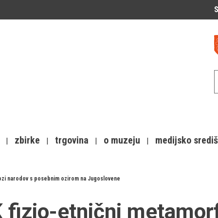
S
zbirke
trgovina
o muzeju
medijsko sredi
fozi narodov s posebnim ozirom na Jugoslovene
 fizio-etnični metamor