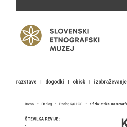
razstave
dogodki
obisk
izobraževanje
Domov
Etnolog
Etnolog 5/6 1933
K fizio-etnični metamor
K
ŠTEVILKA REVIJE