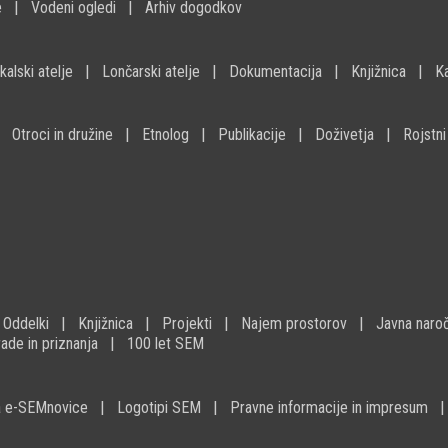
e
Vodeni ogledi
Arhiv dogodkov
kalski atelje
Lončarski atelje
Dokumentacija
Knjižnica
K
Otroci in družine
Etnolog
Publikacije
Doživetja
Rojstni
Oddelki
Knjižnica
Projekti
Najem prostorov
Javna naroč
ade in priznanja
100 let SEM
na e-SEMnovice
Logotipi SEM
Pravne informacije in impresum