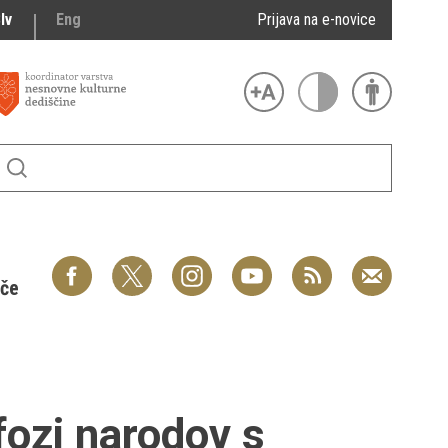
lv
Eng
Prijava na e-novice
šče
fozi narodov s