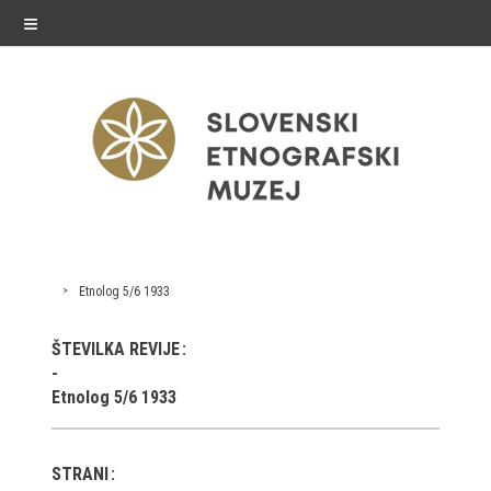
≡
razstave
Etnolog 5/6 1933
Stalne razstave
ŠTEVILKA REVIJE
Občasne razstave
Etnolog 5/6 1933
Gostovanja
E-razstave
STRANI