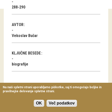
Virtualni sprehodi
288-290
Razstavni projekti
AVTOR
Napovednik
Vekoslav Bučar
Arhiv razstav
dogodki
KLJUČNE BESEDE
Koledar dogodkov
biografije
Prireditve
Predavanja
Na naši spletni strani uporabljamo piškotke, saj ti omogočajo boljše in
ČLANEK V PDF OBLIKI
pravilnejše delovanje spletne strani.
Delavnice
Prenesi pdf datoteko
(522.57 KB)
Vodeni ogledi
OK
Več podatkov