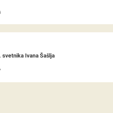
4
. svetnika Ivana Šašlja
7