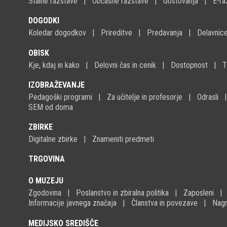
Stalne razstave
Občasne razstave
Gostovanja
E-ra
DOGODKI
Koledar dogodkov
Prireditve
Predavanja
Delavnic
OBISK
Kje, kdaj in kako
Delovni čas in cenik
Dostopnost
T
IZOBRAŽEVANJE
Pedagoški programi
Za učitelje in profesorje
Odrasli
SEM od doma
ZBIRKE
Digitalne zbirke
Znameniti predmeti
TRGOVINA
O MUZEJU
Zgodovina
Poslanstvo in zbiralna politika
Zaposleni
Informacije javnega značaja
Članstva in povezave
Nagr
MEDIJSKO SREDIŠČE