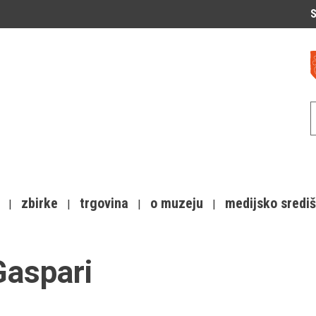
S
zbirke
trgovina
o muzeju
medijsko sredi
aspari