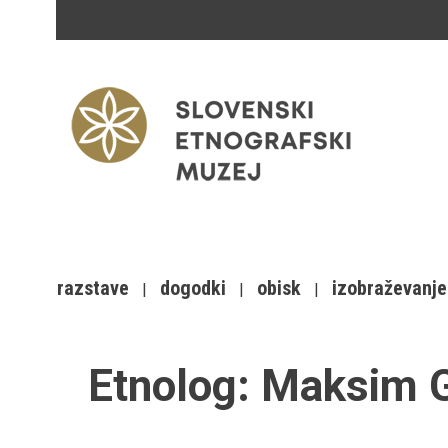
razstave
dogodki
obisk
izobraževanje
Etnolog:
Maksim G