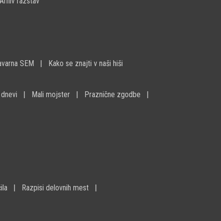
Arhiv razstav
avarna SEM
Kako se znajti v naši hiši
 dnevi
Mali mojster
Praznične zgodbe
ila
Razpisi delovnih mest