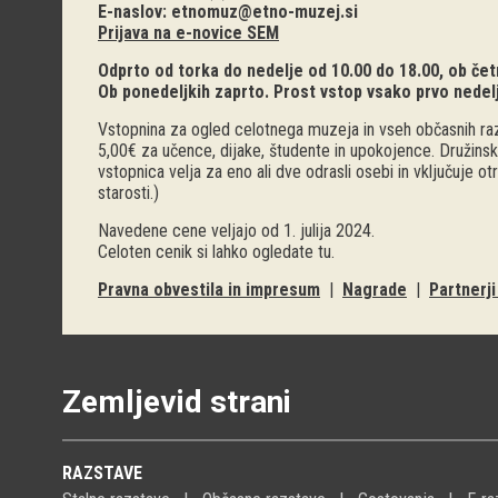
E-naslov:
etnomuz@etno-muzej.si
Prijava na e-novice SEM
Odprto od torka do nedelje od 10.00 do 18.00, ob četr
Ob ponedeljkih zaprto. Prost vstop vsako prvo nedel
Vstopnina za ogled celotnega muzeja in vseh občasnih raz
5,00€ za učence, dijake, študente in upokojence. Družinsk
vstopnica velja za eno ali dve odrasli osebi in vključuje o
starosti.)
Navedene cene veljajo od 1. julija 2024.
Celoten cenik si lahko ogledate
tu
.
Pravna obvestila in impresum
|
Nagrade
|
Partnerj
Zemljevid strani
RAZSTAVE