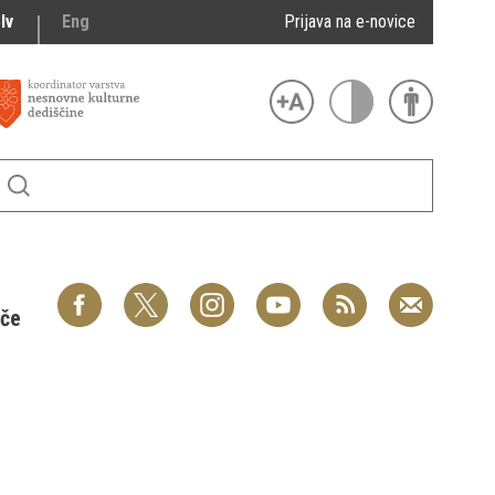
lv
Eng
Prijava na e-novice
šče