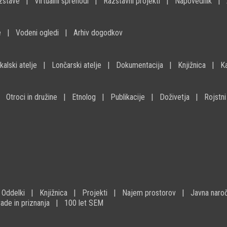
zstave
Virtualni sprehodi
Razstavni projekti
Napovednik
e
Vodeni ogledi
Arhiv dogodkov
kalski atelje
Lončarski atelje
Dokumentacija
Knjižnica
K
Otroci in družine
Etnolog
Publikacije
Doživetja
Rojstni
Oddelki
Knjižnica
Projekti
Najem prostorov
Javna naroč
ade in priznanja
100 let SEM