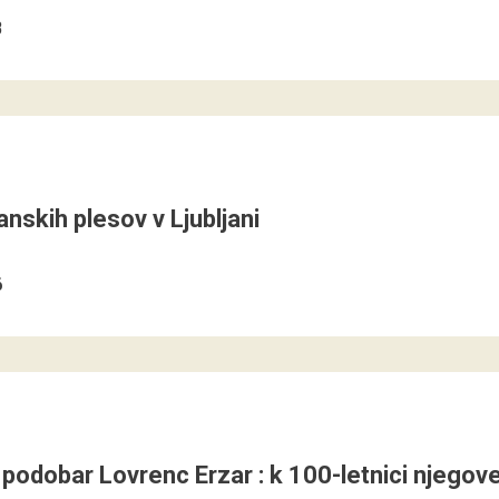
8
anskih plesov v Ljubljani
6
 podobar Lovrenc Erzar : k 100-letnici njegov