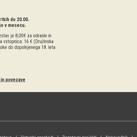
tkih do 20.00.
jo v mesecu.
stav je 8,00€ za odrasle in
a vstopnica: 16 € (Družinska
troke do dopolnjenega 18. leta
i in povezave