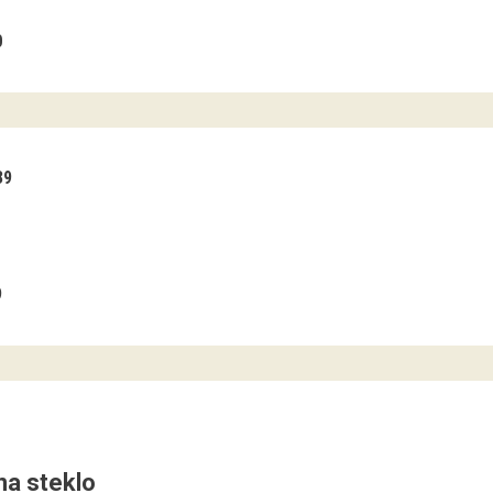
0
39
9
 na steklo