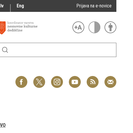
lv
Eng
Prijava na e-novice
VO