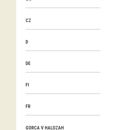
CZ
D
DE
FI
FR
GORCA V HALOZAH