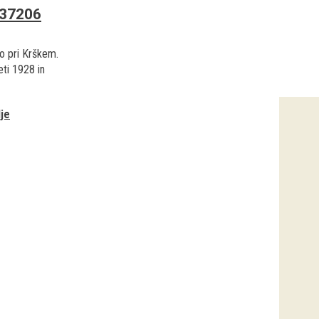
37206
o pri Krškem.
ti 1928 in
je