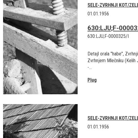
SELE-ZVRHNJI KOT/ZEL
01.01.1956
630:LJU;F-00003
630:LJU;F-0000325/I
Detajl orala "habe", Zvrhnji
Zvrhnjem Mlečniku (Kelih 
-...
Plug
SELE-ZVRHNJI KOT/ZEL
01.01.1956