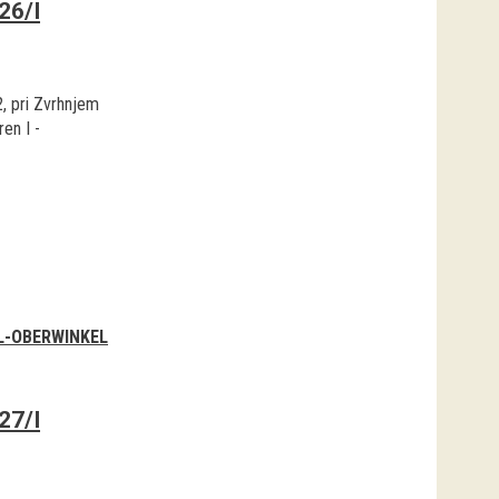
26/I
2, pri Zvrhnjem
en I -
L-OBERWINKEL
27/I