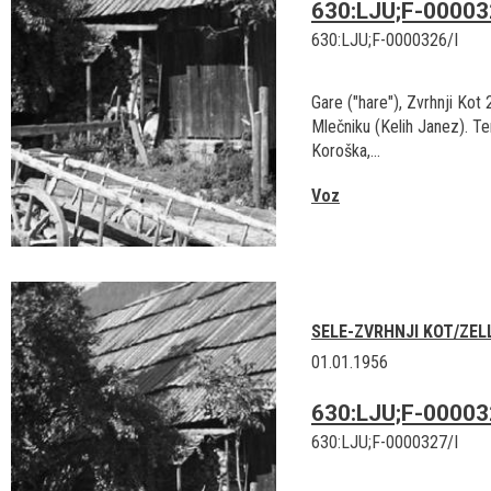
630:LJU;F-00003
630:LJU;F-0000326/I
Gare ("hare"), Zvrhnji Kot 
Mlečniku (Kelih Janez). Ter
Koroška,...
Voz
SELE-ZVRHNJI KOT/ZEL
01.01.1956
630:LJU;F-00003
630:LJU;F-0000327/I