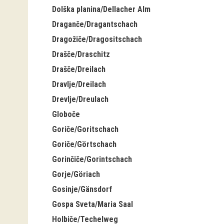
Dolška planina/Dellacher Alm
Draganče/Dragantschach
Dragožiče/Dragositschach
Drašče/Draschitz
Drašče/Dreilach
Dravlje/Dreilach
Drevlje/Dreulach
Globoče
Goriče/Goritschach
Goriče/Görtschach
Gorinčiče/Gorintschach
Gorje/Göriach
Gosinje/Gänsdorf
Gospa Sveta/Maria Saal
Holbiče/Techelweg