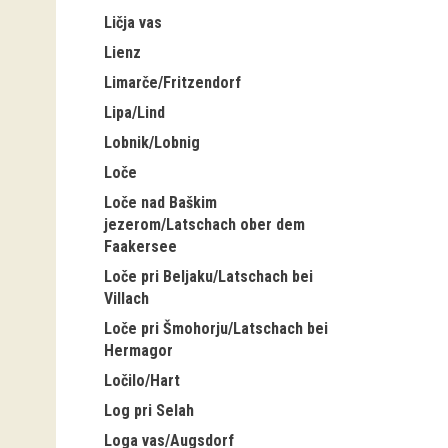
Ličja vas
Lienz
Limarče/Fritzendorf
Lipa/Lind
Lobnik/Lobnig
Loče
Loče nad Baškim
jezerom/Latschach ober dem
Faakersee
Loče pri Beljaku/Latschach bei
Villach
Loče pri Šmohorju/Latschach bei
Hermagor
Ločilo/Hart
Log pri Selah
Loga vas/Augsdorf