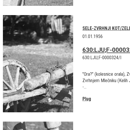
SELE-ZVRHNJI KOT/ZEL
01.01.1956
630:LJU;F-00003
630:LJU;F-0000324/I
"Ora?" (kolesnice orala), Zv
Zvrhnjem Mlečniku (Kelih 
-...
Plug