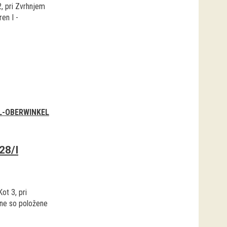
2, pri Zvrhnjem
en I -
L-OBERWINKEL
28/I
Kot 3, pri
pne so položene