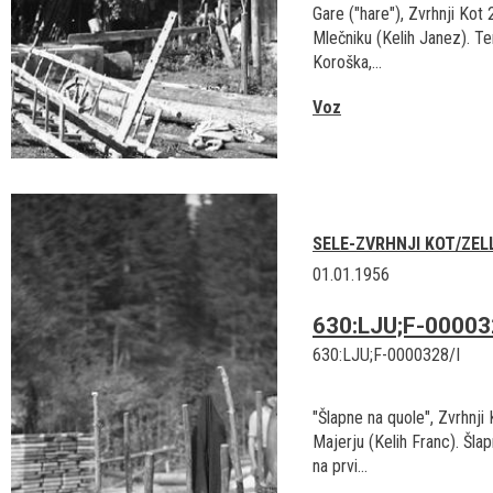
Gare ("hare"), Zvrhnji Kot 
Mlečniku (Kelih Janez). Ter
Koroška,...
Voz
SELE-ZVRHNJI KOT/ZEL
01.01.1956
630:LJU;F-00003
630:LJU;F-0000328/I
"Šlapne na quole", Zvrhnji 
Majerju (Kelih Franc). Šla
na prvi...