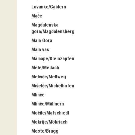
Lovanke/Gablern
Mače
Magdalenska
gora/Magdalensberg
Mala Gora
Mala vas
Malčape/Kleinzapfen
Mele/Mellach
Melviče/Mellweg
Mišelče/Michelhofen
Mlinče
Mlinče/Müllnern
Močile/Matschiedl
Mokrije/Mökriach
Moste/Brugg