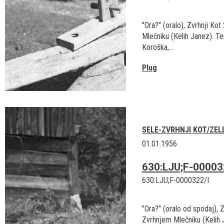
"Ora?" (oralo), Zvrhnji Kot
Mlečniku (Kelih Janez). Ter
Koroška,...
Plug
SELE-ZVRHNJI KOT/ZEL
01.01.1956
630:LJU;F-00003
630:LJU;F-0000322/I
"Ora?" (oralo od spodaj), Z
Zvrhnjem Mlečniku (Kelih 