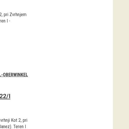
 2, pri Zvrhnjem
en I -
L-OBERWINKEL
22/I
vrhnji Kot 2, pri
Janez). Teren I