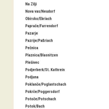
Na Zilji
Nova vas/Neudorf
Obirsko/Ebriach
Paprače/Farrendorf
Pazarje
Pazrije/Paßriach
Pečnica
Plaznica/Blasnitzen
Plešivec
Podjerberk/St. Kathrein
Podjuna
Poklanče/Poglantschach
Pokrče/Poggersdorf
Potoče/Potschach
Potok/Bach