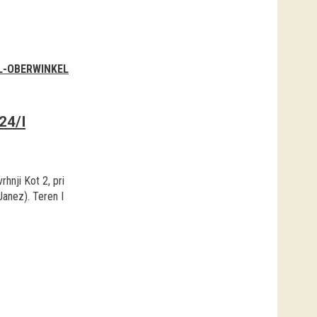
L-OBERWINKEL
24/I
rhnji Kot 2, pri
Janez). Teren I