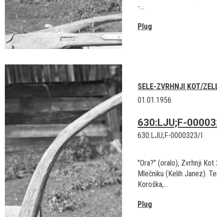
-...
Plug
SELE-ZVRHNJI KOT/ZEL
01.01.1956
630:LJU;F-00003
630:LJU;F-0000323/I
"Ora?" (oralo), Zvrhnji Kot
Mlečniku (Kelih Janez). Ter
Koroška,...
Plug