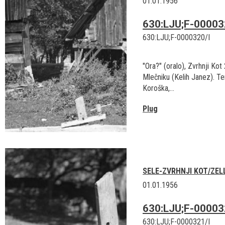
01.01.1956
630:LJU;F-00003
630:LJU;F-0000320/I
"Ora?" (oralo), Zvrhnji Kot
Mlečniku (Kelih Janez). Ter
Koroška,...
Plug
SELE-ZVRHNJI KOT/ZEL
01.01.1956
630:LJU;F-00003
630:LJU;F-0000321/I