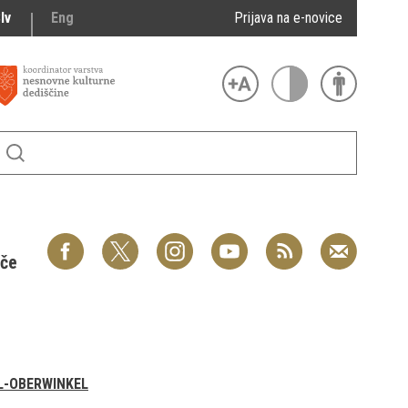
lv
Eng
Prijava na e-novice
šče
L-OBERWINKEL