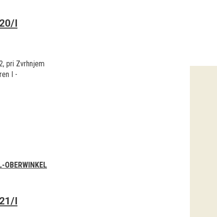
20/I
 2, pri Zvrhnjem
en I -
L-OBERWINKEL
21/I