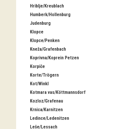
Hriblje/Kreublach
Humberk/Hollenburg
Judenburg
Klopce
Klopce/Penken
Kneža/Grafenbach
Koprivna/Koprein Petzen
Korpiče
Korte/Trögern
Kot/Winkl
Kotmara vas/Köttmannsdorf
Kozloz/Grafenau
Krnica/Karnitzen
Ledince/Ledenitzen
Leše/Lessach