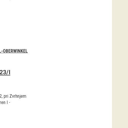
L-OBERWINKEL
23/I
 2, pri Zvrhnjem
en I -