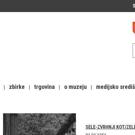
S
zbirke
trgovina
o muzeju
medijsko sredi
SELE-ZVRHNJI KOT/ZEL