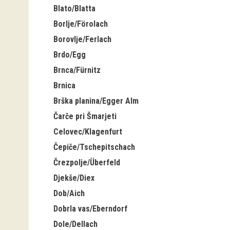
Blato/Blatta
Borlje/Förolach
Borovlje/Ferlach
Brdo/Egg
Brnca/Fürnitz
Brnica
Brška planina/Egger Alm
Čarče pri Šmarjeti
Celovec/Klagenfurt
Čepiče/Tschepitschach
Črezpolje/Überfeld
Djekše/Diex
Dob/Aich
Dobrla vas/Eberndorf
Dole/Dellach