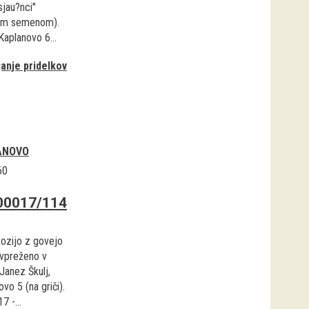
jau?nci"
vim semenom).
 Kaplanovo 6...
janje pridelkov
ANOVO
60
00017/114
ozijo z govejo
, vpreženo v
Janez Škulj,
vo 5 (na griči).
7 -...