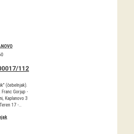
ANOVO
60
00017/112
k" (čebelnjak).
k Franc Gorjup -
ni, Kaplanovo 3
 Teren 17 -...
njak