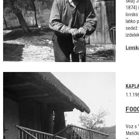
Škulj 
1874) 
lovsko 
lahko 
sedež 
izdelek)
Lovska
KAPL
1.1.19
F00
Voz s 
Matičk