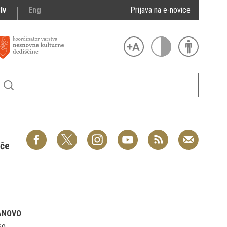
lv
Eng
Prijava na e-novice
šče
ANOVO