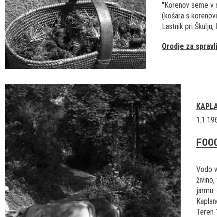
"Korenov seme v s
(košara s koreno
Lastnik pri Škulju,
Orodje za spravl
KAPL
1.1.19
F00
Vodo v
živino
jarmu. 
Kaplano
Teren 1