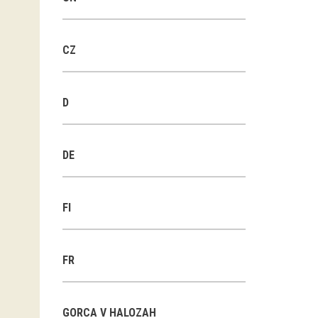
CZ
D
DE
FI
FR
GORCA V HALOZAH