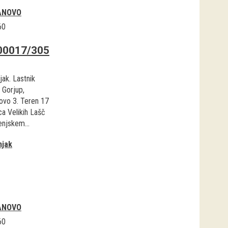
ANOVO
60
00017/305
jak. Lastnik
 Gorjup,
ovo 3. Teren 17
ca Velikih Lašč
enjskem...
njak
ANOVO
60