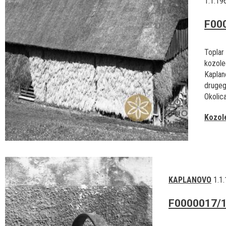
1.1.19
F00
Toplar 
kozole
Kaplan
drugeg
Okolica
Kozol
KAPLANOVO
1.1
F0000017/