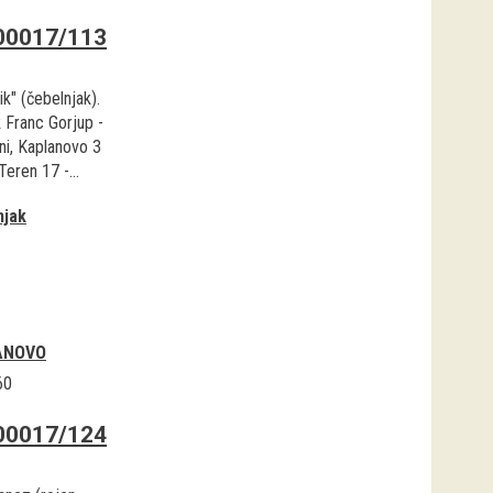
00017/113
k" (čebelnjak).
k Franc Gorjup -
ni, Kaplanovo 3
 Teren 17 -...
njak
ANOVO
60
00017/124