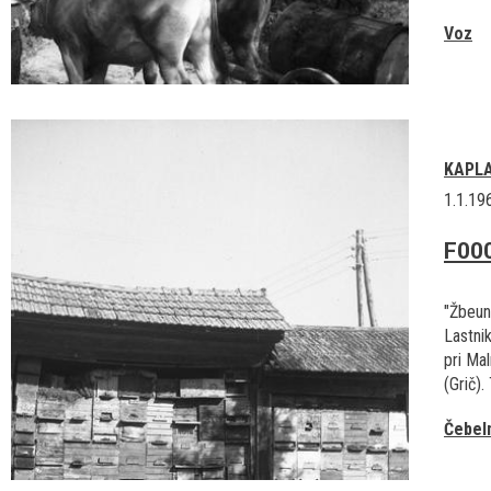
Voz
KAPL
1.1.19
F00
"Žbeuni
Lastni
pri Mal
(Grič).
Čebel