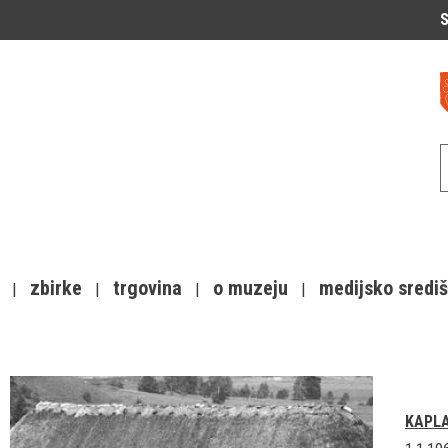
S
zbirke
trgovina
o muzeju
medijsko sredi
KAPL