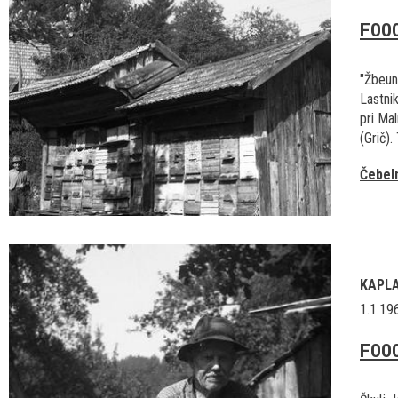
F00
"Žbeuni
Lastni
pri Mal
(Grič).
Čebel
KAPL
1.1.19
F00