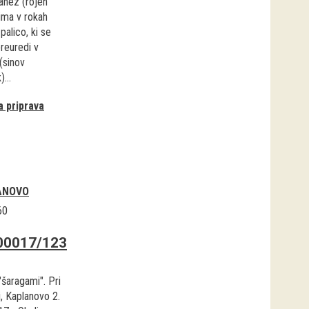
Janez (rojen
ima v rokah
palico, ki se
preuredi v
(sinov
...
 priprava
ANOVO
60
00017/123
"šaragami". Pri
i, Kaplanovo 2.