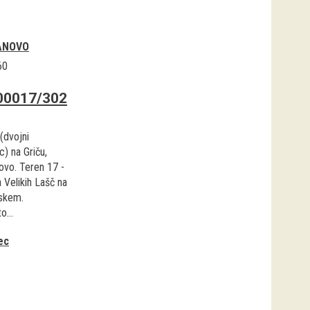
ANOVO
60
00017/302
(dvojni
c) na Griču,
ovo. Teren 17 -
 Velikih Lašč na
skem.
o...
ec