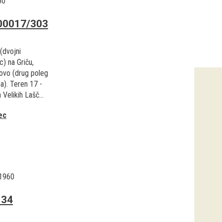
60
00017/303
(dvojni
c) na Griču,
ovo (drug poleg
a). Teren 17 -
 Velikih Lašč...
ec
.1960
134