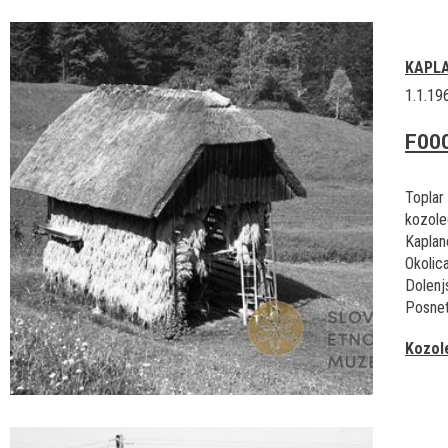
KAPL
1.1.19
F00
Toplar 
kozole
Kaplan
Okolica
Dolenj
Posnet
Kozol