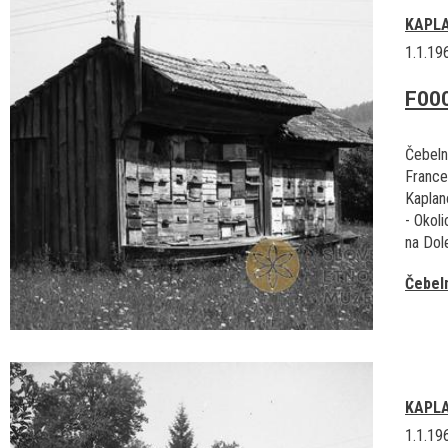
KAPL
1.1.19
F00
Čebeln
France
Kaplan
- Okoli
na Dol
Čebel
KAPL
1.1.19