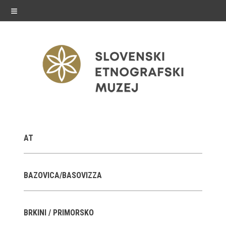
≡
razstave
AT
Stalne razstave
Občasne razstave
BAZOVICA/BASOVIZZA
Gostovanja
BRKINI / PRIMORSKO
E-razstave