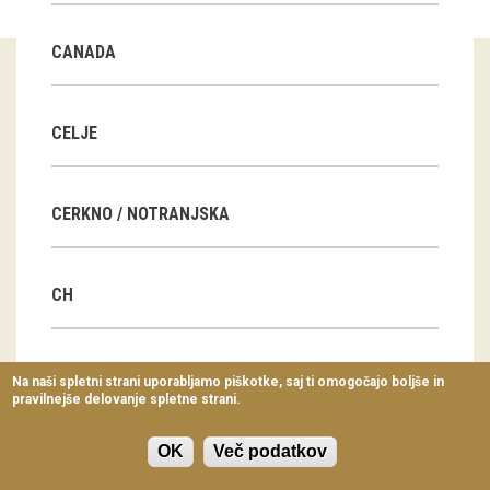
Virtualni sprehodi
CANADA
Razstavni projekti
Napovednik
CELJE
Arhiv razstav
CERKNO / NOTRANJSKA
dogodki
Koledar dogodkov
CH
Prireditve
Predavanja
CN
Na naši spletni strani uporabljamo piškotke, saj ti omogočajo boljše in
pravilnejše delovanje spletne strani.
Delavnice
Vodeni ogledi
OK
Več podatkov
CZ