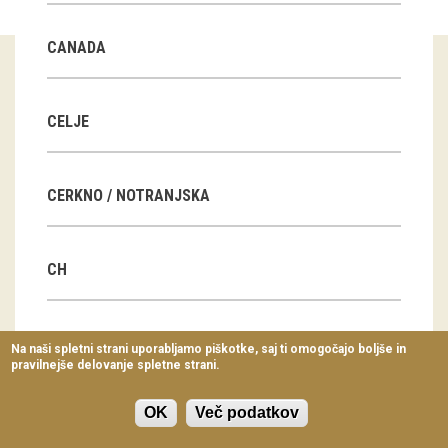
Virtualni sprehodi
CANADA
Razstavni projekti
Napovednik
CELJE
Arhiv razstav
CERKNO / NOTRANJSKA
dogodki
Koledar dogodkov
CH
Prireditve
Predavanja
CN
Na naši spletni strani uporabljamo piškotke, saj ti omogočajo boljše in
pravilnejše delovanje spletne strani.
Delavnice
Vodeni ogledi
OK
Več podatkov
CZ