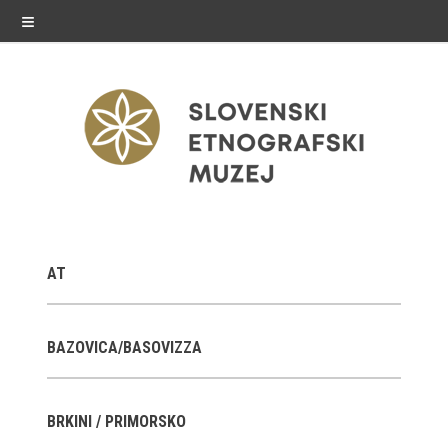
≡
razstave
AT
Stalne razstave
Občasne razstave
BAZOVICA/BASOVIZZA
Gostovanja
BRKINI / PRIMORSKO
E-razstave