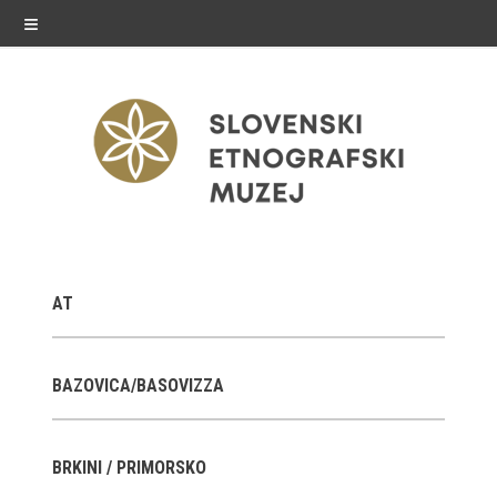
≡
razstave
AT
Stalne razstave
Občasne razstave
BAZOVICA/BASOVIZZA
Gostovanja
BRKINI / PRIMORSKO
E-razstave