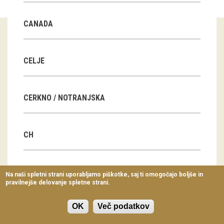
Virtualni sprehodi
CANADA
Razstavni projekti
Napovednik
CELJE
Arhiv razstav
CERKNO / NOTRANJSKA
dogodki
Koledar dogodkov
CH
Prireditve
Predavanja
CN
Na naši spletni strani uporabljamo piškotke, saj ti omogočajo boljše in
pravilnejše delovanje spletne strani.
Delavnice
Vodeni ogledi
OK
Več podatkov
CZ