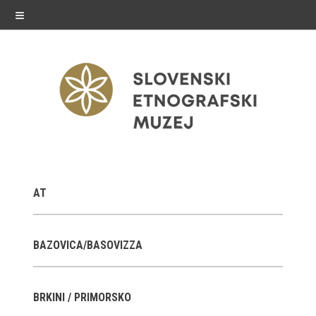
≡
razstave
AT
Stalne razstave
Občasne razstave
BAZOVICA/BASOVIZZA
Gostovanja
BRKINI / PRIMORSKO
E-razstave