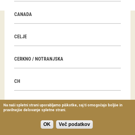
Virtualni sprehodi
CANADA
Razstavni projekti
Napovednik
CELJE
Arhiv razstav
CERKNO / NOTRANJSKA
dogodki
Koledar dogodkov
CH
Prireditve
Predavanja
CN
Na naši spletni strani uporabljamo piškotke, saj ti omogočajo boljše in
pravilnejše delovanje spletne strani.
Delavnice
Vodeni ogledi
OK
Več podatkov
CZ