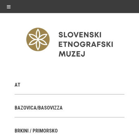
≡
razstave
AT
Stalne razstave
Občasne razstave
BAZOVICA/BASOVIZZA
Gostovanja
BRKINI / PRIMORSKO
E-razstave