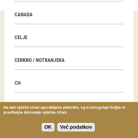
Virtualni sprehodi
CANADA
Razstavni projekti
Napovednik
CELJE
Arhiv razstav
CERKNO / NOTRANJSKA
dogodki
Koledar dogodkov
CH
Prireditve
Predavanja
CN
Na naši spletni strani uporabljamo piškotke, saj ti omogočajo boljše in
pravilnejše delovanje spletne strani.
Delavnice
Vodeni ogledi
OK
Več podatkov
CZ