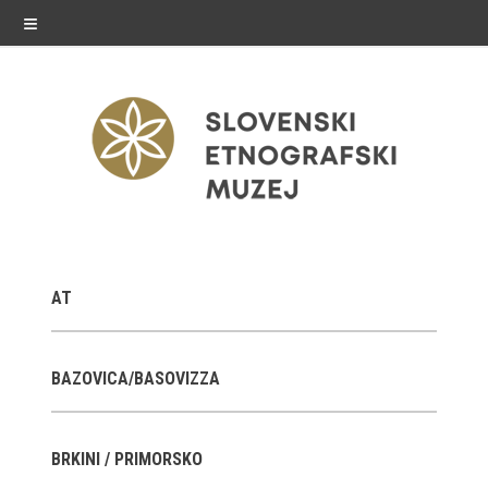
≡
razstave
AT
Stalne razstave
Občasne razstave
BAZOVICA/BASOVIZZA
Gostovanja
BRKINI / PRIMORSKO
E-razstave