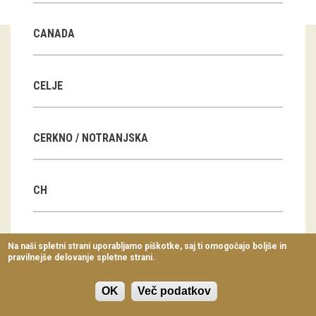
Virtualni sprehodi
CANADA
Razstavni projekti
Napovednik
CELJE
Arhiv razstav
CERKNO / NOTRANJSKA
dogodki
Koledar dogodkov
CH
Prireditve
Predavanja
CN
Na naši spletni strani uporabljamo piškotke, saj ti omogočajo boljše in
pravilnejše delovanje spletne strani.
Delavnice
Vodeni ogledi
OK
Več podatkov
CZ