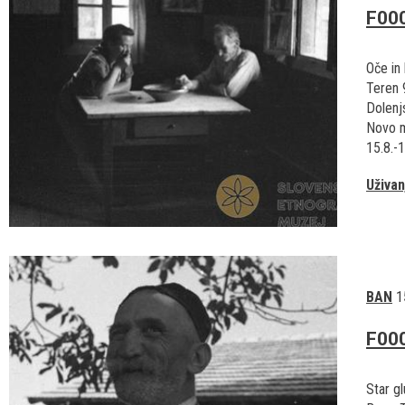
F00
Oče in 
Teren 
Dolen
Novo 
15.8.-
Uživan
BAN
1
F00
Star g