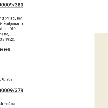
00009/380
hči pri jedi, Ban.
9- Šentjernej na
jskem (OLO
mesto,
13.9.1952).
je jedi
5.8.1952
00009/379
luh mož na