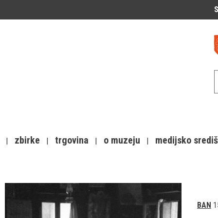
S
zbirke
trgovina
o muzeju
medijsko sredi
BAN
1