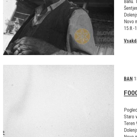
Banu. 
Šentje
Dolen
Novo 
15.8.-
Vsakd
BAN
1
F00
Pogled
Staro v
Teren 
Dolen
Novo m