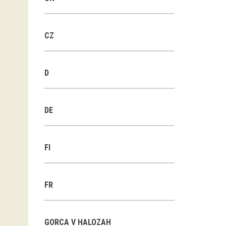
CZ
D
DE
FI
FR
GORCA V HALOZAH