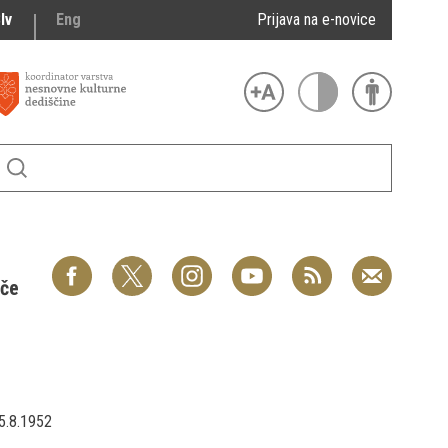
lv
Eng
Prijava na e-novice
šče
5.8.1952