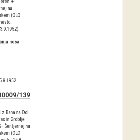
Teren 9-
rnej na
jskem (OLO
mesto,
13.9.1952).
anja noša
5.8.1952
00009/139
 z Bana na Dol.
as in Groblje.
9- Šentjernej na
jskem (OLO
esto, 15.8...