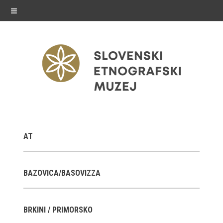
≡
razstave
AT
Stalne razstave
Občasne razstave
BAZOVICA/BASOVIZZA
Gostovanja
BRKINI / PRIMORSKO
E-razstave