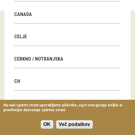
Virtualni sprehodi
CANADA
Razstavni projekti
Napovednik
CELJE
Arhiv razstav
CERKNO / NOTRANJSKA
dogodki
Koledar dogodkov
CH
Prireditve
Predavanja
CN
Na naši spletni strani uporabljamo piškotke, saj ti omogočajo boljše in
pravilnejše delovanje spletne strani.
Delavnice
Vodeni ogledi
OK
Več podatkov
CZ