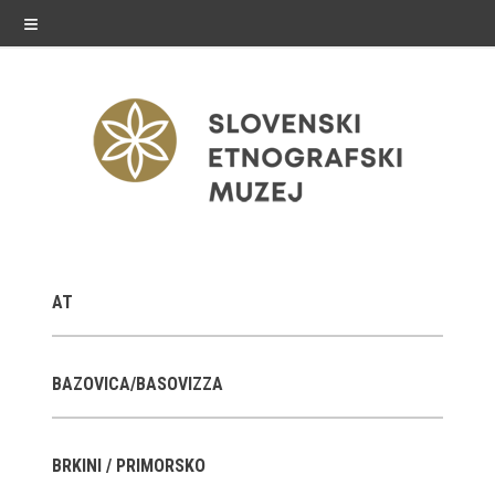
≡
razstave
AT
Stalne razstave
Občasne razstave
BAZOVICA/BASOVIZZA
Gostovanja
BRKINI / PRIMORSKO
E-razstave