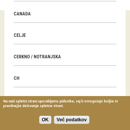
Virtualni sprehodi
CANADA
Razstavni projekti
Napovednik
CELJE
Arhiv razstav
CERKNO / NOTRANJSKA
dogodki
Koledar dogodkov
CH
Prireditve
Predavanja
CN
Na naši spletni strani uporabljamo piškotke, saj ti omogočajo boljše in
pravilnejše delovanje spletne strani.
Delavnice
Vodeni ogledi
OK
Več podatkov
CZ