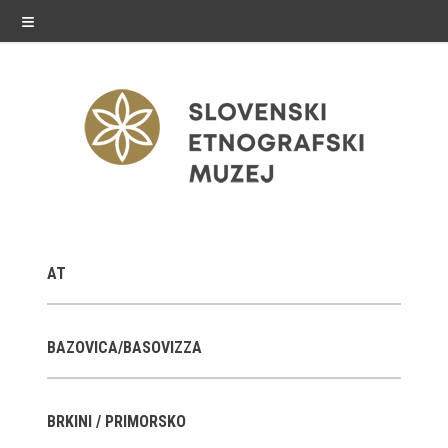
≡
razstave
AT
Stalne razstave
Občasne razstave
BAZOVICA/BASOVIZZA
Gostovanja
BRKINI / PRIMORSKO
E-razstave