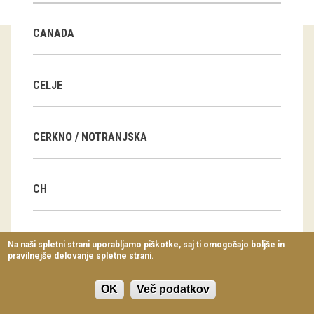
Virtualni sprehodi
CANADA
Razstavni projekti
Napovednik
CELJE
Arhiv razstav
CERKNO / NOTRANJSKA
dogodki
Koledar dogodkov
CH
Prireditve
Predavanja
CN
Na naši spletni strani uporabljamo piškotke, saj ti omogočajo boljše in
pravilnejše delovanje spletne strani.
Delavnice
Vodeni ogledi
OK
Več podatkov
CZ