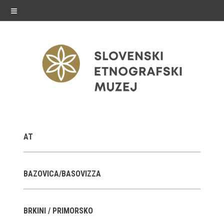
≡
razstave
AT
Stalne razstave
Občasne razstave
BAZOVICA/BASOVIZZA
Gostovanja
BRKINI / PRIMORSKO
E-razstave