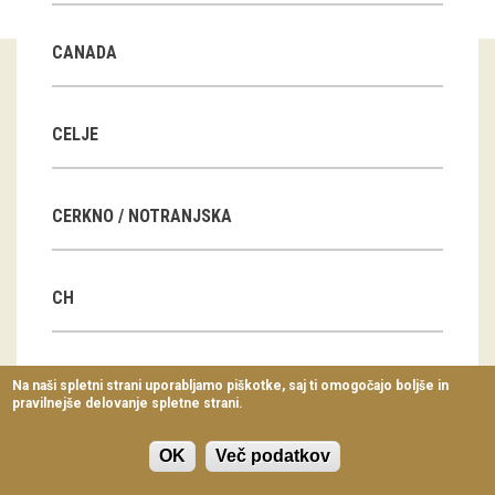
Virtualni sprehodi
CANADA
Razstavni projekti
Napovednik
CELJE
Arhiv razstav
CERKNO / NOTRANJSKA
dogodki
Koledar dogodkov
CH
Prireditve
Predavanja
CN
Na naši spletni strani uporabljamo piškotke, saj ti omogočajo boljše in
pravilnejše delovanje spletne strani.
Delavnice
Vodeni ogledi
OK
Več podatkov
CZ