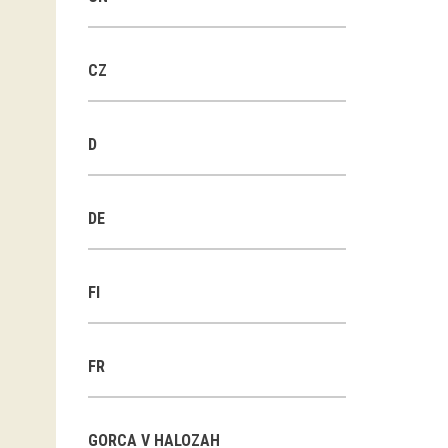
CZ
D
DE
FI
FR
GORCA V HALOZAH