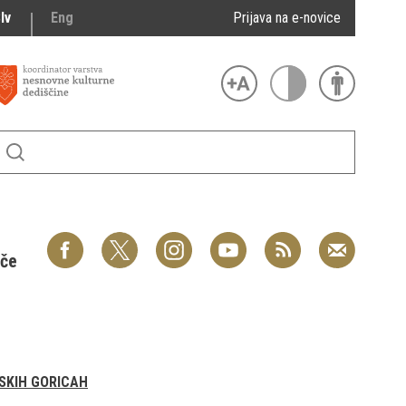
lv
Eng
Prijava na e-novice
šče
NSKIH GORICAH