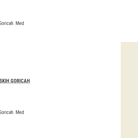
 Goricah. Med
NSKIH GORICAH
 Goricah. Med