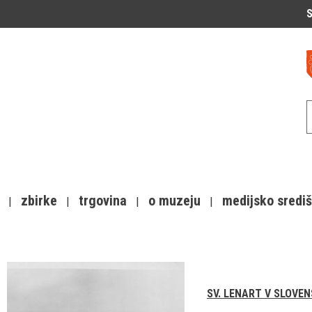
S
zbirke
trgovina
o muzeju
medijsko sredi
SV. LENART V SLOVE