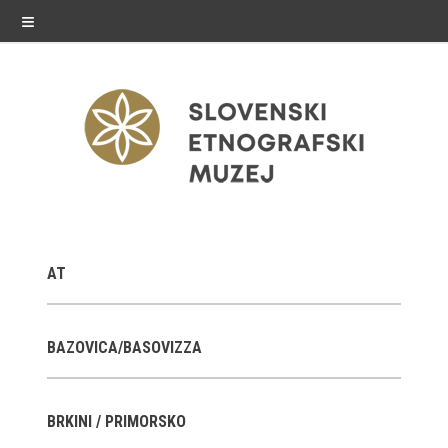
≡
razstave
AT
Stalne razstave
Občasne razstave
BAZOVICA/BASOVIZZA
Gostovanja
BRKINI / PRIMORSKO
E-razstave