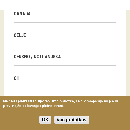
Virtualni sprehodi
CANADA
Razstavni projekti
Napovednik
CELJE
Arhiv razstav
CERKNO / NOTRANJSKA
dogodki
Koledar dogodkov
CH
Prireditve
Predavanja
CN
Na naši spletni strani uporabljamo piškotke, saj ti omogočajo boljše in
pravilnejše delovanje spletne strani.
Delavnice
Vodeni ogledi
OK
Več podatkov
CZ