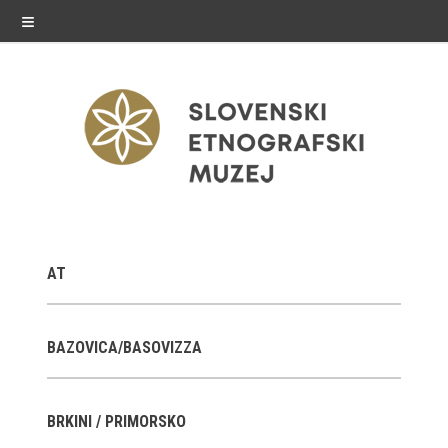
≡
razstave
AT
Stalne razstave
Občasne razstave
BAZOVICA/BASOVIZZA
Gostovanja
BRKINI / PRIMORSKO
E-razstave