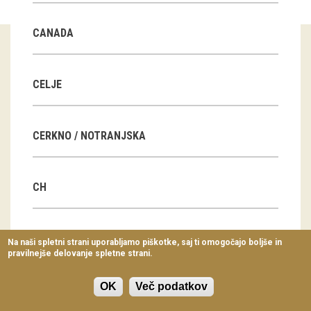
Virtualni sprehodi
CANADA
Razstavni projekti
Napovednik
CELJE
Arhiv razstav
CERKNO / NOTRANJSKA
dogodki
Koledar dogodkov
CH
Prireditve
Predavanja
CN
Na naši spletni strani uporabljamo piškotke, saj ti omogočajo boljše in
pravilnejše delovanje spletne strani.
Delavnice
Vodeni ogledi
OK
Več podatkov
CZ