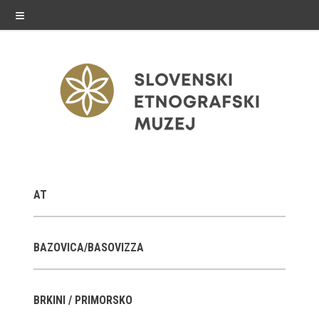
≡
razstave
AT
Stalne razstave
Občasne razstave
BAZOVICA/BASOVIZZA
Gostovanja
BRKINI / PRIMORSKO
E-razstave