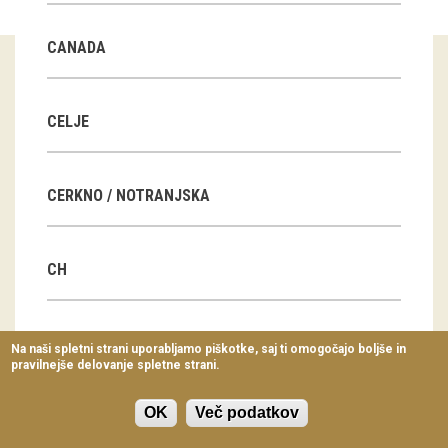
Virtualni sprehodi
CANADA
Razstavni projekti
Napovednik
CELJE
Arhiv razstav
CERKNO / NOTRANJSKA
dogodki
Koledar dogodkov
CH
Prireditve
Predavanja
CN
Na naši spletni strani uporabljamo piškotke, saj ti omogočajo boljše in
pravilnejše delovanje spletne strani.
Delavnice
Vodeni ogledi
OK
Več podatkov
CZ