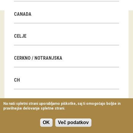
Virtualni sprehodi
CANADA
Razstavni projekti
Napovednik
CELJE
Arhiv razstav
CERKNO / NOTRANJSKA
dogodki
Koledar dogodkov
CH
Prireditve
Predavanja
CN
Na naši spletni strani uporabljamo piškotke, saj ti omogočajo boljše in
pravilnejše delovanje spletne strani.
Delavnice
Vodeni ogledi
OK
Več podatkov
CZ