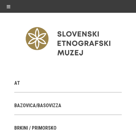
≡
razstave
AT
Stalne razstave
Občasne razstave
BAZOVICA/BASOVIZZA
Gostovanja
BRKINI / PRIMORSKO
E-razstave