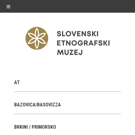
≡
razstave
AT
Stalne razstave
Občasne razstave
BAZOVICA/BASOVIZZA
Gostovanja
BRKINI / PRIMORSKO
E-razstave