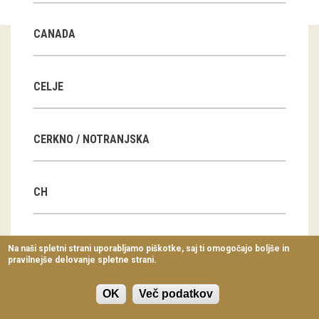
Virtualni sprehodi
CANADA
Razstavni projekti
Napovednik
CELJE
Arhiv razstav
CERKNO / NOTRANJSKA
dogodki
Koledar dogodkov
CH
Prireditve
Predavanja
CN
Na naši spletni strani uporabljamo piškotke, saj ti omogočajo boljše in
pravilnejše delovanje spletne strani.
Delavnice
Vodeni ogledi
OK
Več podatkov
CZ