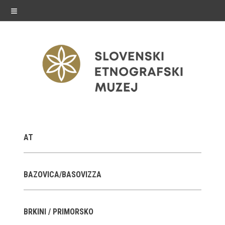
≡
razstave
AT
Stalne razstave
Občasne razstave
BAZOVICA/BASOVIZZA
Gostovanja
BRKINI / PRIMORSKO
E-razstave