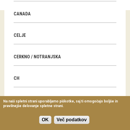
Virtualni sprehodi
CANADA
Razstavni projekti
Napovednik
CELJE
Arhiv razstav
CERKNO / NOTRANJSKA
dogodki
Koledar dogodkov
CH
Prireditve
Predavanja
CN
Na naši spletni strani uporabljamo piškotke, saj ti omogočajo boljše in
pravilnejše delovanje spletne strani.
Delavnice
Vodeni ogledi
OK
Več podatkov
CZ