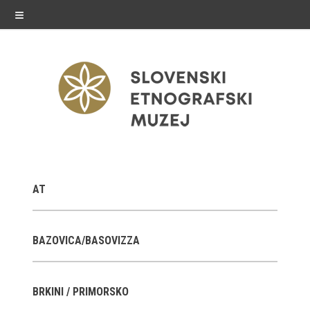
≡
razstave
AT
Stalne razstave
Občasne razstave
BAZOVICA/BASOVIZZA
Gostovanja
BRKINI / PRIMORSKO
E-razstave