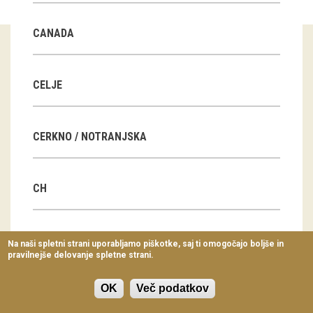
Virtualni sprehodi
CANADA
Razstavni projekti
Napovednik
CELJE
Arhiv razstav
CERKNO / NOTRANJSKA
dogodki
Koledar dogodkov
CH
Prireditve
Predavanja
CN
Na naši spletni strani uporabljamo piškotke, saj ti omogočajo boljše in
pravilnejše delovanje spletne strani.
Delavnice
Vodeni ogledi
OK
Več podatkov
CZ