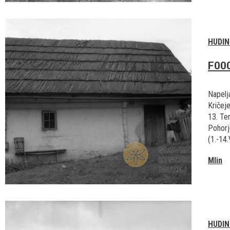
HUDIN
F00
Napelj
Kričeje
13. Te
Pohorj
(1.-14.
Mlin
HUDIN