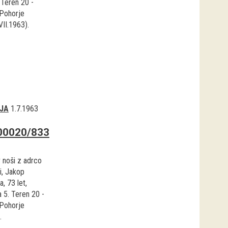
 Teren 20 -
Pohorje
VII.1963).
JA
1.7.1963
00020/833
v noši z adrco
i, Jakop
a, 73 let,
a 5. Teren 20 -
Pohorje
.