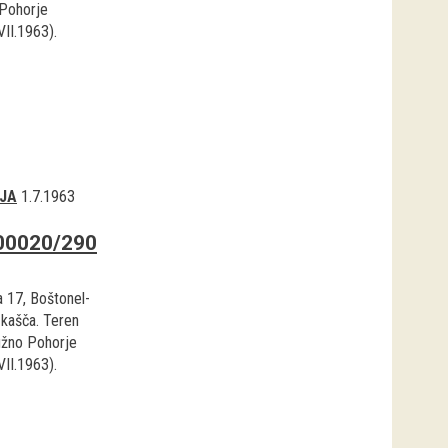
Pohorje
VII.1963).
JA
1.7.1963
00020/290
a 17, Boštonel-
 kašča. Teren
užno Pohorje
VII.1963).