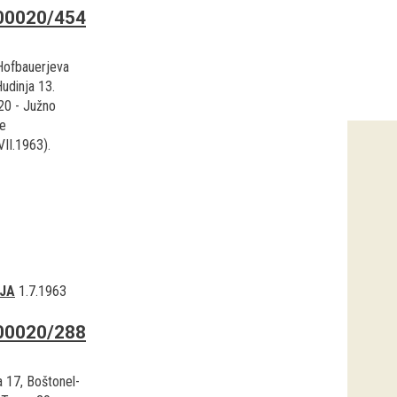
00020/454
Hofbauerjeva
Hudinja 13.
20 - Južno
e
VII.1963).
JA
1.7.1963
00020/288
a 17, Boštonel-