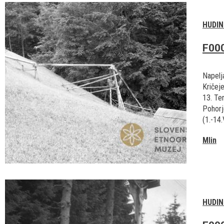
HUDIN
F00
Napelj
Kričeje
13. Te
Pohorj
(1.-14.
Mlin
HUDIN