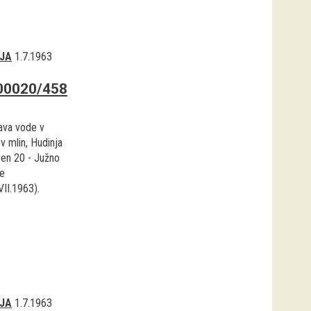
JA
1.7.1963
00020/458
ava vode v
v mlin, Hudinja
ren 20 - Južno
e
VII.1963).
JA
1.7.1963