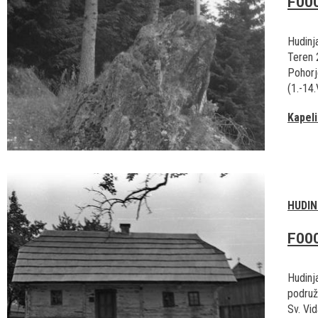
F00
Hudinj
Teren 
Pohorj
(1.-14.
Kapel
HUDIN
F00
Hudinj
podruž
Sv. Vid