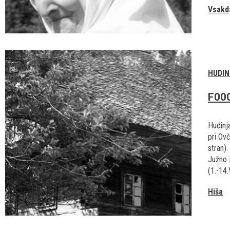
Vsakd
HUDIN
F00
Hudinja
pri Ov
stran).
Južno 
(1.-14.
Hiša