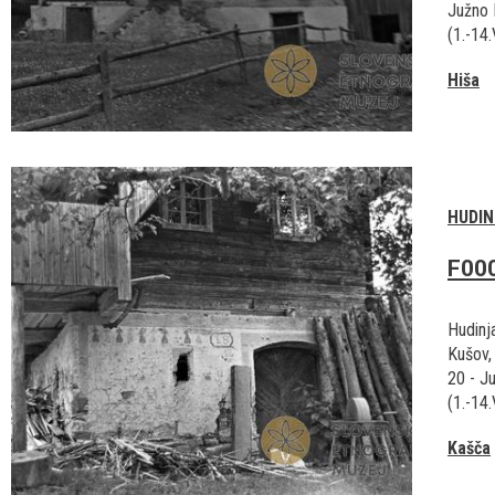
Južno 
(1.-14.
Hiša
HUDIN
F00
Hudinj
Kušov,
20 - J
(1.-14.
Kašča