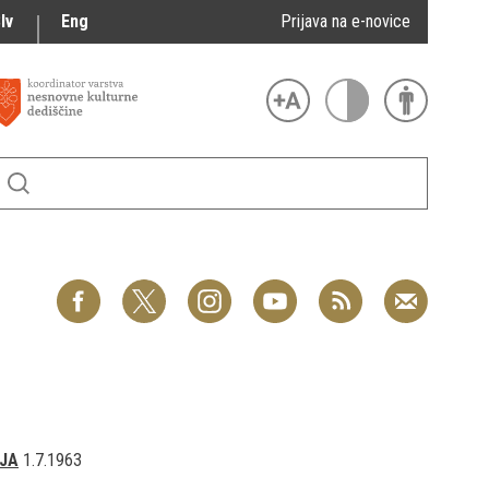
lv
Eng
Prijava na e-novice
JA
1.7.1963