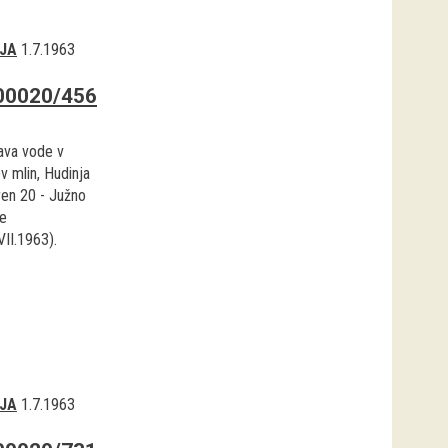
JA
1.7.1963
00020/456
ava vode v
v mlin, Hudinja
ren 20 - Južno
e
VII.1963).
JA
1.7.1963