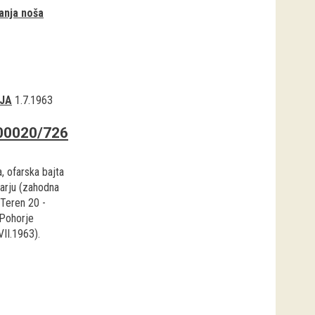
anja noša
JA
1.7.1963
00020/726
, ofarska bajta
čarju (zahodna
 Teren 20 -
Pohorje
VII.1963).