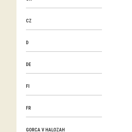
CZ
D
DE
FI
FR
GORCA V HALOZAH