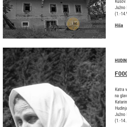
Kušov.
Južno 
(1.-14.
Hiša
HUDIN
F00
Katra 
na glav
Katarin
Hudinj
Južno 
(1.-14..