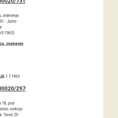
00020/731
a, znamenje.
20 - Južno
e
VII.1963).
ica, znamenje
JA
1.7.1963
00020/297
a 18, pod
nično cerkvijo
a. Teren 20 -