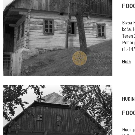
F00
Bivša 
koča, 
Teren 
Pohorj
(1.-14.
Hiša
HUDIN
F00
Hudinj