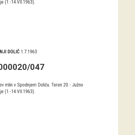
e (1.-14.VII.1963).
NJI DOLIČ
1.7.1963
000020/047
jev mlin v Spodnjem Doliču. Teren 20 - Južno
e (1.-14.VII.1963).