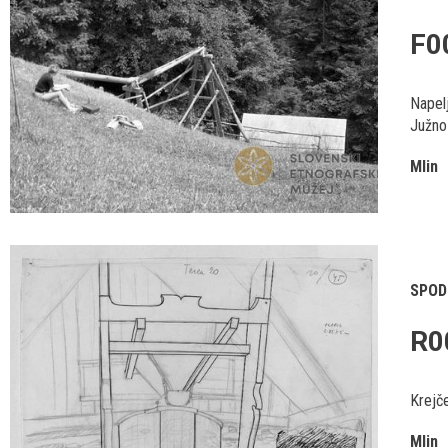
F0
Napelj
Južno 
Mlin
SPOD
R0
Krejče
Mlin