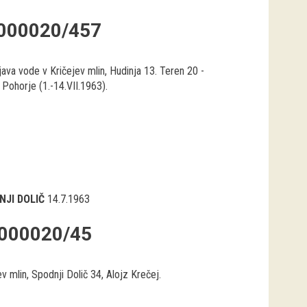
000020/457
ava vode v Kričejev mlin, Hudinja 13. Teren 20 -
Pohorje (1.-14.VII.1963).
NJI DOLIČ
14.7.1963
000020/45
v mlin, Spodnji Dolič 34, Alojz Krečej.