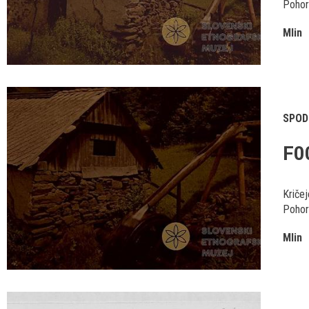
Pohorj
Mlin
SPOD
F0
Kriče
Pohorj
Mlin