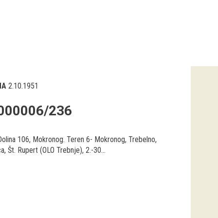
NA
2.10.1951
000006/236
 Dolina 106, Mokronog. Teren 6- Mokronog, Trebelno,
ca, Št. Rupert (OLO Trebnje), 2.-30...