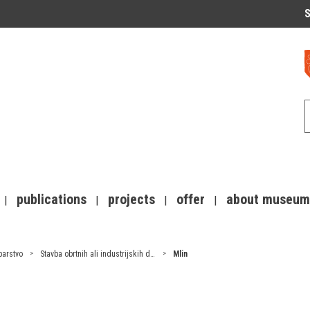
S
publications
projects
offer
about museum
barstvo
Stavba obrtnih ali industrijskih dejavnosti
Mlin