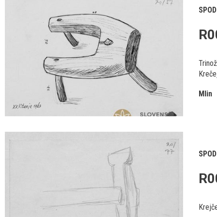
SPOD
R0
Trinož
Krečej
Mlin
SPOD
R0
Krejče