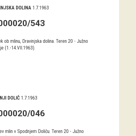
INJSKA DOLINA
1.7.1963
000020/543
k ob mlinu, Dravinjska dolina. Teren 20 - Južno
e (1.-14.VII.1963).
NJI DOLIČ
1.7.1963
000020/046
jev mlin v Spodnjem Doliču. Teren 20 - Južno