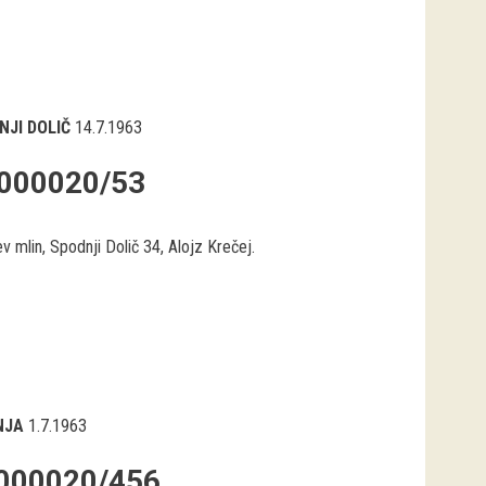
NJI DOLIČ
14.7.1963
000020/53
v mlin, Spodnji Dolič 34, Alojz Krečej.
NJA
1.7.1963
000020/456