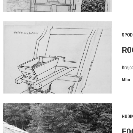
SPOD
R0
Krejče
Mlin
HUDI
F0