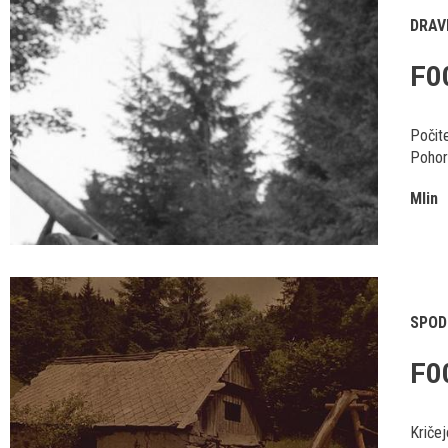
DRAV
F0
Počite
Pohorj
Mlin
SPOD
F0
Kriče