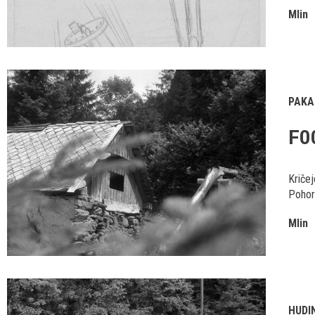
Mlin
PAKA
F0
Kričej
Pohorj
Mlin
HUDI