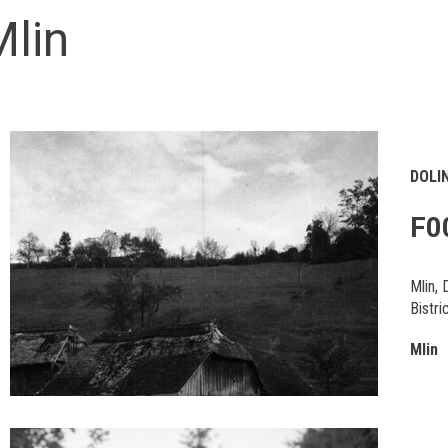
Mlin
DOLI
F0
Mlin,
Bistri
Mlin