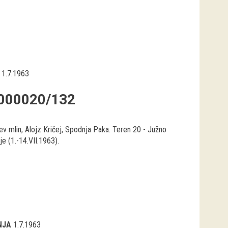
1.7.1963
000020/132
ev mlin, Alojz Kričej, Spodnja Paka. Teren 20 - Južno
e (1.-14.VII.1963).
NJA
1.7.1963