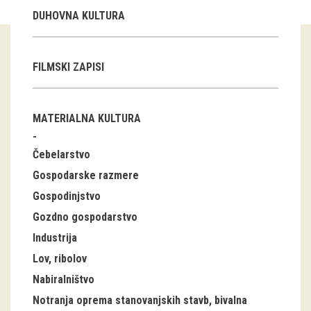
DUHOVNA KULTURA
Guided tours
Workshops
FILMSKI ZAPISI
Group visits
MATERIALNA KULTURA
education
Čebelarstvo
publications
Gospodarske razmere
Etnolog
Gospodinjstvo
Gozdno gospodarstvo
Books
Industrija
DVD-s
Lov, ribolov
Nabiralništvo
projects
Notranja oprema stanovanjskih stavb, bivalna