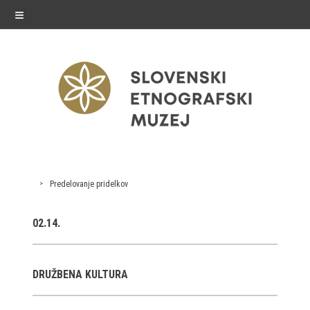
≡
exhibitions
Predelovanje pridelkov
Exhibitions in SEM
02.14.
Past exhibitions
Virtual tours
DRUŽBENA KULTURA
public programme