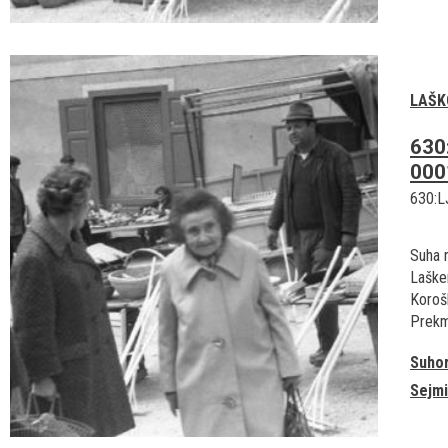
LAŠK
630
000
630:L
Suha 
Laške
Korošk
Prekm
Suho
Sejmi