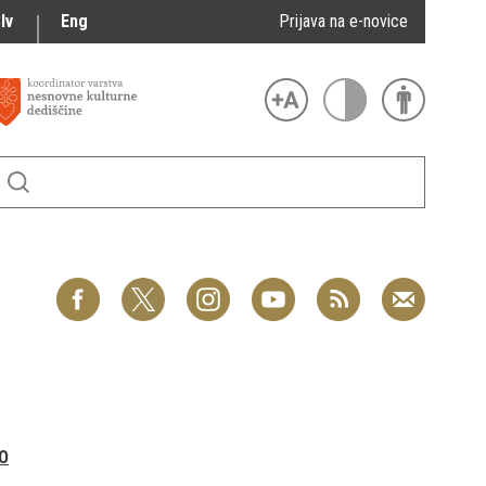
lv
Eng
Prijava na e-novice
O