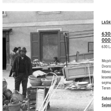
LAŠK
630
000
630:L
Mojst
Dvorsk
Ribnic
lesen
sejmu
Teren I
Suho
Sejmi