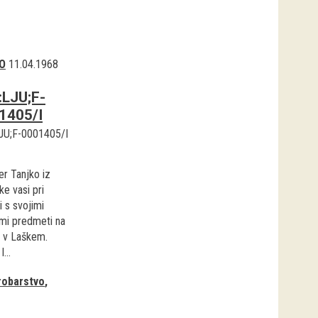
O
11.04.1968
:LJU;F-
1405/I
JU;F-0001405/I
er Tanjko iz
e vasi pri
i s svojimi
imi predmeti na
 v Laškem.
...
robarstvo