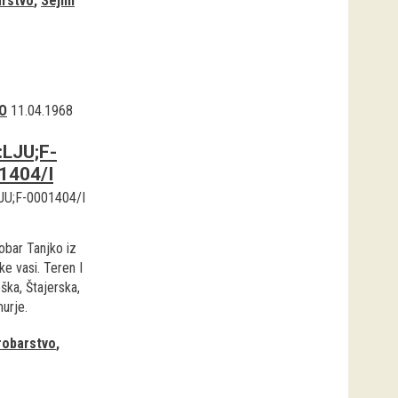
rstvo
Sejmi
O
11.04.1968
:LJU;F-
1404/I
JU;F-0001404/I
obar Tanjko iz
e vasi. Teren I
ška, Štajerska,
urje.
robarstvo