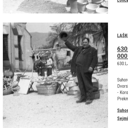
Lonča
LAŠK
630
000
630:L
Suhor
Dvorsk
- Koro
Prekm
Suho
Sejmi