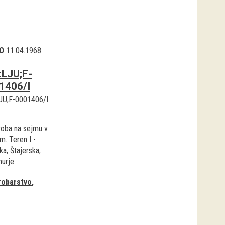
O
11.04.1968
:LJU;F-
1406/I
JU;F-0001406/I
roba na sejmu v
m. Teren I -
a, Štajerska,
urje.
robarstvo