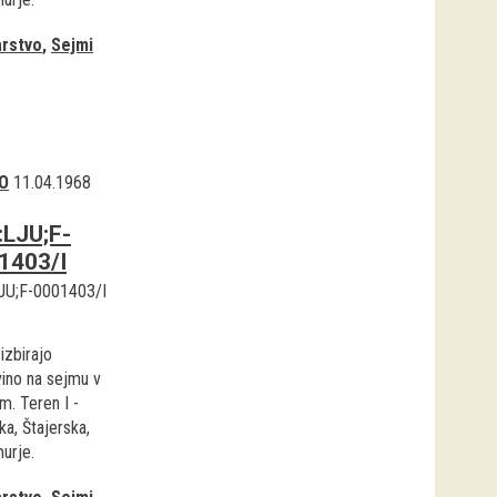
rstvo
Sejmi
O
11.04.1968
:LJU;F-
1403/I
JU;F-0001403/I
izbirajo
vino na sejmu v
m. Teren I -
a, Štajerska,
urje.