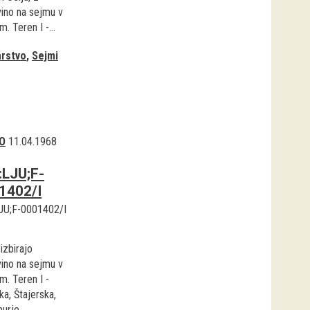
vino na sejmu v
. Teren I -...
rstvo
Sejmi
O
11.04.1968
:LJU;F-
1402/I
JU;F-0001402/I
izbirajo
vino na sejmu v
m. Teren I -
a, Štajerska,
urje.