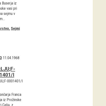
a Buserja iz
ske vasi pri
 na sejmu v
m...
rstvo
Sejmi
O
11.04.1968
:LJU;F-
1401/I
JU;F-0001401/I
lončarja Franca
ja iz Prožinske
ri Celju, z