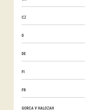
CZ
D
DE
FI
FR
GORCA V HALOZAH