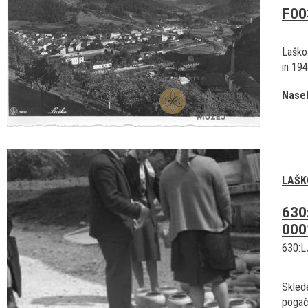
F00
Laško
in 194
Nasel
LAŠK
630
000
630:L
Sklede
pogač