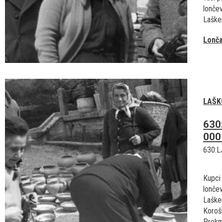
lonče
Laškem
Lonča
LAŠK
630
000
630:L
Kupci 
lonče
Laške
Korošk
Prekm