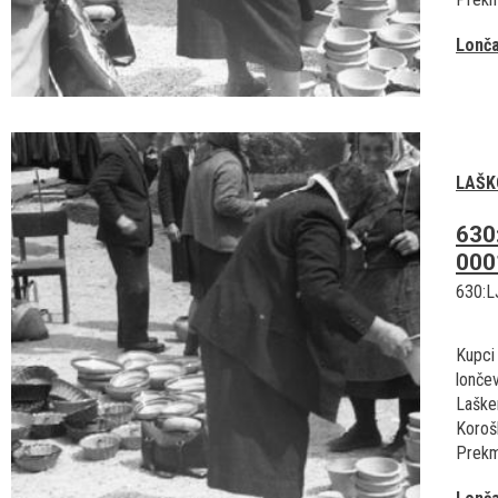
Lonča
LAŠK
630
000
630:L
Kupci 
lonče
Laške
Korošk
Prekm