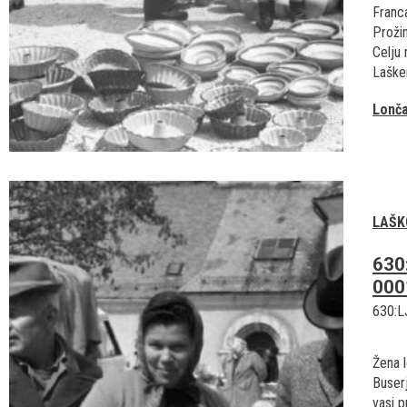
Franc
Prožin
Celju
Laške
Lonča
LAŠK
630
000
630:L
Žena 
Buser
vasi p