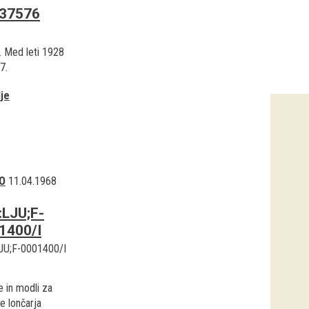
37576
. Med leti 1928
7.
je
O
11.04.1968
:LJU;F-
1400/I
JU;F-0001400/I
 in modli za
e lončarja