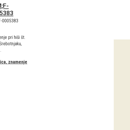
;F-
5383
F-0005383
je pri hiši št.
 Srebotnjaku,
.
ica, znamenje