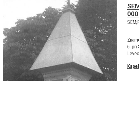
SEM
000
SEM;
Znamen
6, pri
Levec
Kapel