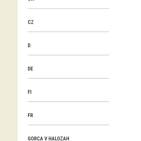
CZ
D
DE
FI
FR
GORCA V HALOZAH