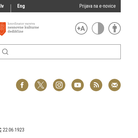
lv
Eng
Prijava na e-novice
C
22.06.1923