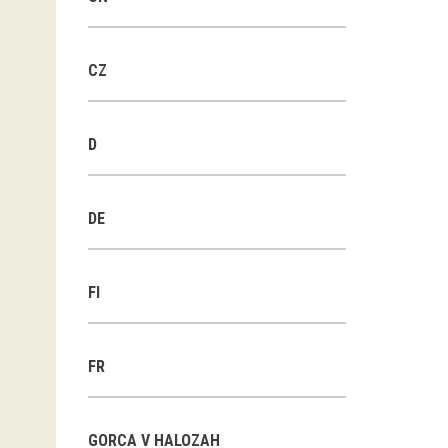
CZ
D
DE
FI
FR
GORCA V HALOZAH