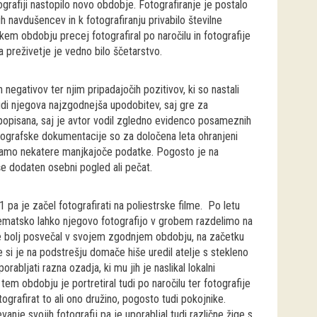
grafiji nastopilo novo obdobje. Fotografiranje je postalo
h navdušencev in k fotografiranju privabilo številne
em obdobju precej fotografiral po naročilu in fotografije
 za preživetje je vedno bilo ščetarstvo.
 negativov ter njim pripadajočih pozitivov, ki so nastali
udi njegova najzgodnejša upodobitev, saj gre za
 popisana, saj je avtor vodil zgledno evidenco posameznih
fotografske dokumentacije so za določena leta ohranjeni
ruiramo nekatere manjkajoče podatke. Pogosto je na
še dodaten osebni pogled ali pečat.
pa je začel fotografirati na poliestrske filme. Po letu
. Tematsko lahko njegovo fotografijo v grobem razdelimo na
e je bolj posvečal v svojem zgodnjem obdobju, na začetku
si je na podstrešju domače hiše uredil atelje s stekleno
orabljati razna ozadja, ki mu jih je naslikal lokalni
 tem obdobju je portretiral tudi po naročilu ter fotografije
grafirat to ali ono družino, pogosto tudi pokojnike.
vanje svojih fotografij pa je uporabljal tudi različne žige s