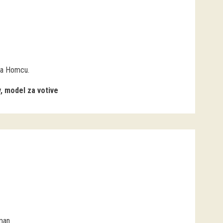
 na Homcu.
v, model za votive
man.