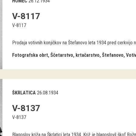
HOMEC
26.12.1934
V-8117
V-8117
Prodaja votivnih konjičkov na Štefanovo leta 1934 pred cerkvijo
Fotografska obrt
Ščetarstvo, krtačarstvo
Štefanovo
Voti
ŠKRLATICA
26.08.1934
V-8137
V-8137
Blagoslov križa na Škrlatici leta 1934. Križ je blagoslovil škof Rož