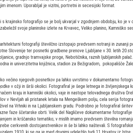
jim imenom. Uporabljal je vizitni, portretni in secesijski format.
i s krajinsko fotografijo se je bolj ukvarjal v zgodnjem obdobju, ko je v
 zabeležil svoje planinske izlete na Krvavec, Veliko planino, Kamniško sedl
 arhitekturni fotografiji številčno izstopajo predvsem notranji in zunanji 
otne Slovenije ter posnetki gradbene prenove Ljubljane v 30. letih 20.stol
bljanice, gradnjo tramvajske proge, Nebotičnika, raznih ljubljanskih palač
odna in univerzitetna knjižnica, stadion za Bežigradom, pokopališče Žale,
iko večino njegovih posnetkov pa lahko uvrstimo v dokumentarno fotografi
odke v ožji in širši okolici. Fotografiral je šege letnega in življenjskega 
ačem kraju in kamniški okolici, vaje in nastope telovadnega društva Or
ilov v Nevljah ali pristanek letala na Mengeškem polju, cela serija fotogra
živel na Vrhniki in na Ljubljanskem gradu. Podrobno je fotografiral širit
razne faze ščetarske obrti. Velik del Nagličeve dokumentarne fotografi
ljenjem in krščansko tematiko; v mislih imamo predvsem številna romanj
rebe cerkvenih dostojanstvenikov in še bi lahko naštevali. S fotografsk
uzalem 1910, ki se ga je med drugimi udeležilo tudi 11 Hrvatov iz Istre. 