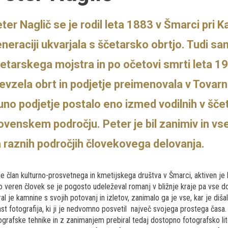
ter Naglič se je rodil leta 1883 v Šmarci pri K
neraciji ukvarjala s ščetarsko obrtjo. Tudi sa
etarskega mojstra in po očetovi smrti leta 1
evzela obrt in podjetje preimenovala v Tovarna
uno podjetje postalo eno izmed vodilnih v šč
ovenskem področju. Peter je bil zanimiv in vse
 raznih področjih človekovega delovanja.
 je član kulturno-prosvetnega in kmetijskega društva v Šmarci, aktiven je b
o veren človek se je pogosto udeleževal romanj v bližnje kraje pa vse do
ral je kamnine s svojih potovanj in izletov, zanimalo ga je vse, kar je diša
ast fotografija, ki ji je nedvomno posvetil največ svojega prostega časa. 
ografske tehnike in z zanimanjem prebiral tedaj dostopno fotografsko lite