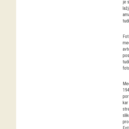
je 
laž
ama
tud
Fot
med
avt
pos
tud
fot
Med
194
por
kar
str
sli
pro
Fot