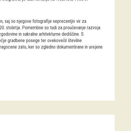
saj so njegove fotografije neprecenljiv vir za
ci 20. stoletja. Pomembne so tudi za proučevanje razvoja
odovine in sakralne arhitekturne dediščine. S
 večje gradbene posege ter ovekovečil številne
agocene zato, ker so zgledno dokumentirane in urejene