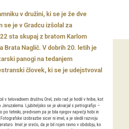
amniku v družini, ki se je že dve
m se je v Gradcu izšolal za
922 sta skupaj z bratom Karlom
 Brata Naglič. V dobrih 20. letih je
etarski panogi na tedanjem
stranski človek, ki se je udejstvoval
il v telovadnem društvu Orel, zelo rad je hodil v hribe, kot
 Jeruzalema. Ljubiteljsko se je ukvarjal s petrografijo –
lo po tehniki, predvsem pa je bila njegov največji hobi in
Fotografske izobrazbe sicer ni imel, a je sledil razvoju
raturo. Imel je srečo, da je bil rojen ravno v obdobju, ko