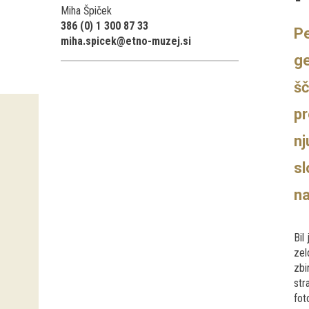
Miha Špiček
386 (0) 1 300 87 33
Pe
miha.spicek@etno-muzej.si
ge
šč
pr
nj
sl
na
Bil
zel
zbi
str
fot