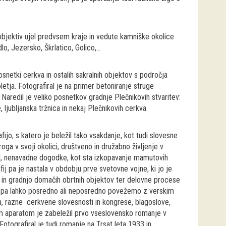
 objektiv ujel predvsem kraje in vedute kamniške okolice
o, Jezersko, Škrlatico, Golico,...
posnetki cerkva in ostalih sakralnih objektov s področja
etja. Fotografiral je na primer betoniranje struge
. Naredil je veliko posnetkov gradnje Plečnikovih stvaritev:
 ljubljanska tržnica in nekaj Plečnikovih cerkva.
jo, s katero je beležil tako vsakdanje, kot tudi slovesne
kroga v svoji okolici, društveno in družabno življenje v
el, nenavadne dogodke, kot sta izkopavanje mamutovih
fij pa je nastala v obdobju prve svetovne vojne, ki jo je
ev in gradnjo domačih obrtnih objektov ter delovne procese
je pa lahko posredno ali neposredno povežemo z verskim
a, razne cerkvene slovesnosti in kongrese, blagoslove,
im aparatom je zabeležil prvo vseslovensko romanje v
Fotografiral je tudi romanje na Trsat leta 1933 in