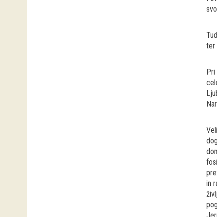
svo
Tud
ter
Pri
cel
Lju
Nar
Vel
dog
dom
fos
pre
in 
živ
pog
Jer