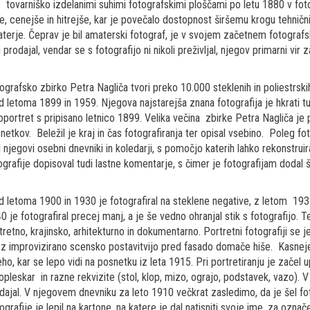
s tovarniško izdelanimi suhimi fotografskimi ploščami po letu 1880 v foto
je, cenejše in hitrejše, kar je povečalo dostopnost širšemu krogu tehnični
terje. Čeprav je bil amaterski fotograf, je v svojem začetnem fotografsk
i prodajal, vendar se s fotografijo ni nikoli preživljal, njegov primarni vir
ografsko zbirko Petra Nagliča tvori preko 10.000 steklenih in poliestrskih
 letoma 1899 in 1959. Njegova najstarejša znana fotografija je hkrati t
oportret s pripisano letnico 1899. Velika večina zbirke Petra Nagliča je
netkov. Beležil je kraj in čas fotografiranja ter opisal vsebino. Poleg 
i njegovi osebni dnevniki in koledarji, s pomočjo katerih lahko rekonst
ografije dopisoval tudi lastne komentarje, s čimer je fotografijam dodal 
 letoma 1900 in 1930 je fotografiral na steklene negative, z letom 1931 
0 je fotografiral precej manj, a je še vedno ohranjal stik s fotografijo
tretno, krajinsko, arhitekturno in dokumentarno. Portretni fotografiji s
 z improvizirano scensko postavitvijo pred fasado domače hiše. Kasneje 
eho, kar se lepo vidi na posnetku iz leta 1915. Pri portretiranju je začel up
kopleskar in razne rekvizite (stol, klop, mizo, ograjo, podstavek, vazo). V
dajal. V njegovem dnevniku za leto 1910 večkrat zasledimo, da je šel foto
ografije je lepil na kartone, na katere je dal natisniti svoje ime, za označe