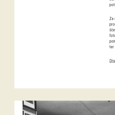
pot
Za 
pro
šče
fot
pom
ter
Dru