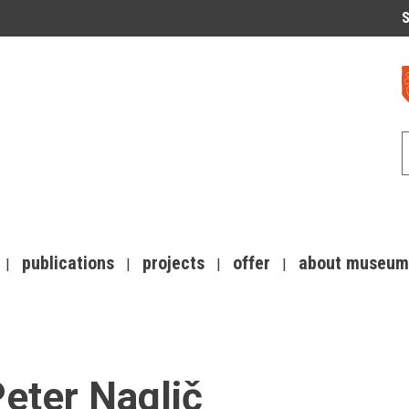
S
publications
projects
offer
about museum
eter Naglič