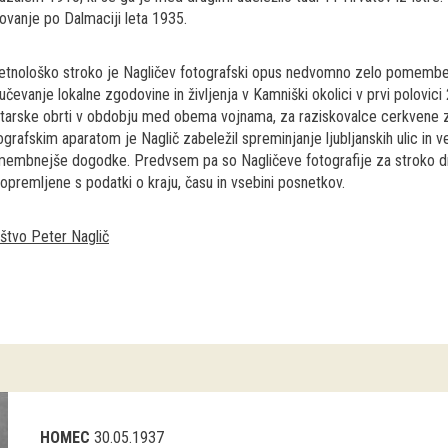
ovanje po Dalmaciji leta 1935.
etnološko stroko je Nagličev fotografski opus nedvomno zelo pomemben, 
učevanje lokalne zgodovine in življenja v Kamniški okolici v prvi polovi
tarske obrti v obdobju med obema vojnama, za raziskovalce cerkvene zg
ografskim aparatom je Naglič zabeležil spreminjanje ljubljanskih ulic in
embnejše dogodke. Predvsem pa so Nagličeve fotografije za stroko dr
 opremljene s podatki o kraju, času in vsebini posnetkov.
štvo Peter Naglič
HOMEC
30.05.1937